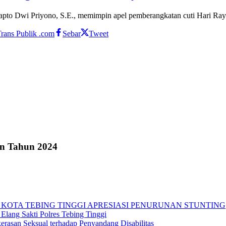
apto Dwi Priyono, S.E., memimpin apel pemberangkatan cuti Hari Raya
rans Publik .com
Sebar
Tweet
an Tahun 2024
 KOTA TEBING TINGGI APRESIASI PENURUNAN STUNTING
Elang Sakti Polres Tebing Tinggi
rasan Seksual terhadap Penyandang Disabilitas