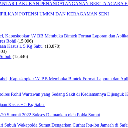
IANTAR LAKUKAN PENANDATANGANAN BERITA ACARA EF
AMPILKAN POTENSI UMKM DAN KERAGAMAN SENI
bel, Kapuskopkar ‘A’ BB Membuka Bimtek Format Laporan dan Aplika
res Rohil
(15,096)
gaan Kasus ± 5 Kg Sabu
(13,878)
203)
 Subuh
(12,446)
Wartawan yang Sedang Sakit di Kediamannya Dijenguk K
gaan Kasus ± 5 Kg Sabu
20 Summit 2022 Sukses Diamankan oleh Polda Sumut
Wakapolda Sumut Dengarkan Curhat Ibu-ibu Jamaah di Safa