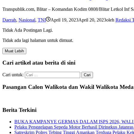
Transpublik.com, Blitar – Komandan Kodim 0808/Blitar Letkol Inf S
Daerah
,
Nasional
,
TNI
April 19, 2023
April 20, 2023
oleh
Redaksi T
Tidak Ada Postingan Lagi.
Tidak ada lagi halaman untuk dimuat.
Muat Lebih
Cari artikel atau berita di sini
Cari untuk:
Pasangan Calon Walikota dan Wakil Walikota Med
Berita Terkini
BUKA KAMPANYE GERMAS DALAM ISPS 2026, WALI
Pelaku Penggelapan Sepeda Motor Berhasil Diringkus Jatanras 
Satreskrim Polres Tebing Tinggi Amankan Terduga Pelaku Keke