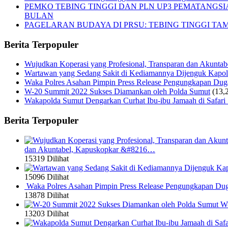
PEMKO TEBING TINGGI DAN PLN UP3 PEMATANGS
BULAN
PAGELARAN BUDAYA DI PRSU: TEBING TINGGI T
Berita Terpopuler
Wujudkan Koperasi yang Profesional, Transparan dan Akunta
Wartawan yang Sedang Sakit di Kediamannya Dijenguk Kapol
Waka Polres Asahan Pimpin Press Release Pengungkapan Du
W-20 Summit 2022 Sukses Diamankan oleh Polda Sumut
(13,
Wakapolda Sumut Dengarkan Curhat Ibu-ibu Jamaah di Safari
Berita Terpopuler
dan Akuntabel, Kapuskopkar &#8216…
15319 Dilihat
15096 Dilihat
Waka Polres Asahan Pimpin Press Release Pengungkapan Du
13878 Dilihat
W-
13203 Dilihat