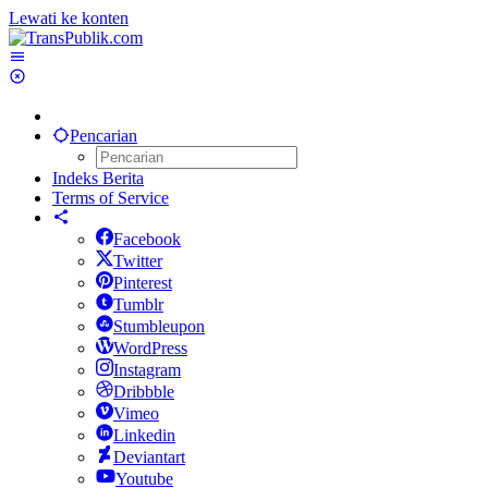
Lewati ke konten
Pencarian
Indeks Berita
Terms of Service
Facebook
Twitter
Pinterest
Tumblr
Stumbleupon
WordPress
Instagram
Dribbble
Vimeo
Linkedin
Deviantart
Youtube