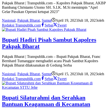
Pakpak Bharat | Transpublik.com – Kapolres Pakpak Bharat, AKBP
Bambang Christanto Utomo SH. S.I.K. M.Si memimpin “Apel
Gelar Pasukan Operasi ketupat 2023”
Nasional
,
Pakpak Bharat
,
Sumut
April 19, 2023
Juli 18, 2023
oleh
Redaksi Transpublik.com
Sebar
Tweet
Bupati Hadiri Pisah Sambut Kapolres
Pakpak Bharat
Pakpak Bharat | Transpublik.com – Bupati Pakpak Bharat, Franc
Bernhard Tumanggor menghadiri acara Pisah Sambut Kapolres
Pakpak Bharat dilaksanakan di Gedung Serba
Nasional
,
Pakpak Bharat
,
Sumut
April 15, 2023
Juli 18, 2023
oleh
Redaksi Transpublik.com
Sebar
Tweet
Bupati Silaturahmi dan Serahkan
Bantuan Keagamaan di Kecamatan