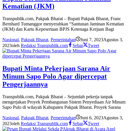
Kematian (JKM)
Transpublik.com, Pakpak Bharat – Bupati Pakpak Bharat, Franc
Bernhard Tumanggor menyerahkan “Santunan Jaminan Kematian
(JKM) dan Kartu Kepesertaan BPJS Ketenaga Kerjaan Bagi
Nasional
,
Pakpak Bharat
,
Pemerintahan
Juni 7, 2023
Agustus 3,
2023
oleh
Redaksi Transpublik.com
Sebar
Tweet
Bupati Minta Pekerjaan Sarana Air
Minum Sapo Polo Agar dipercepat
Pengerjaannya
Transpublik.com, Pakpak Bharat – Sejumlah pekerja tanpak
mengerjakan Proyek Pembangunan Sistem Penyediaan Air Minum
Sapo Pulo di wilayah Kabupaten Pakpak Bharat. Proyek Sarana
Nasional
,
Pakpak Bharat
,
Pemerintahan
Juni 6, 2023
Agustus 3,
2023
oleh
Redaksi Transpublik.com
Sebar
Tweet