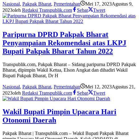
Nasional
,
Pakpak Bharat
,
Pemerintahan
Mei 17, 2023
Agustus 9,
2023
oleh
Redaksi Transpublik.com
Sebar
Tweet
Paripurna DPRD Pakpak Bharat
Penyampaian Rekomendasi atas LKPJ
Bupati Pakpak Bharat Tahun 2022
Transpublik.com, Pakpak Bharat – Sidang paripurna DPRD Pakpak
Bharat, dipimpin Wakil Ketua, Elson Angkat dan dihadiri Wakil
Bupati Pakpak Bharat, Dr H
Nasional
,
Pakpak Bharat
,
Pemerintahan
Mei 12, 2023
Agustus 21,
2023
oleh
Redaksi Transpublik.com
Sebar
Tweet
Wakil Bupati Pimpin Upacara Hari
Otonomi Daerah
Pakpak Bharat | Transpublik.com – Wakil Bupati Pakpak Bharat
pimpin Upacara Hari Otonomi Daerah, Salak (30/04/03) di