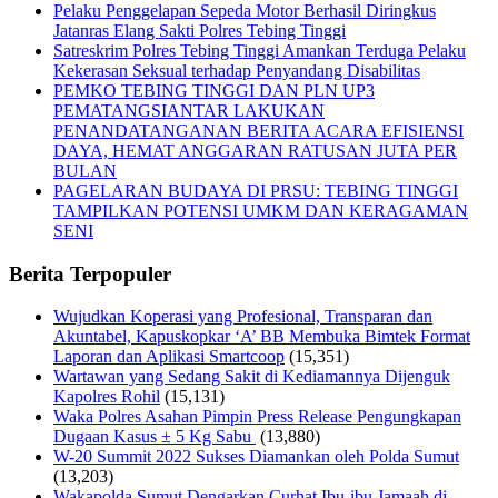
Pelaku Penggelapan Sepeda Motor Berhasil Diringkus
Jatanras Elang Sakti Polres Tebing Tinggi
Satreskrim Polres Tebing Tinggi Amankan Terduga Pelaku
Kekerasan Seksual terhadap Penyandang Disabilitas
PEMKO TEBING TINGGI DAN PLN UP3
PEMATANGSIANTAR LAKUKAN
PENANDATANGANAN BERITA ACARA EFISIENSI
DAYA, HEMAT ANGGARAN RATUSAN JUTA PER
BULAN
PAGELARAN BUDAYA DI PRSU: TEBING TINGGI
TAMPILKAN POTENSI UMKM DAN KERAGAMAN
SENI
Berita Terpopuler
Wujudkan Koperasi yang Profesional, Transparan dan
Akuntabel, Kapuskopkar ‘A’ BB Membuka Bimtek Format
Laporan dan Aplikasi Smartcoop
(15,351)
Wartawan yang Sedang Sakit di Kediamannya Dijenguk
Kapolres Rohil
(15,131)
Waka Polres Asahan Pimpin Press Release Pengungkapan
Dugaan Kasus ± 5 Kg Sabu
(13,880)
W-20 Summit 2022 Sukses Diamankan oleh Polda Sumut
(13,203)
Wakapolda Sumut Dengarkan Curhat Ibu-ibu Jamaah di