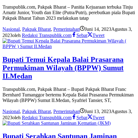
Transpublik.com, Pakpak Bharat – Panitia Kejuaraan terbuka Tinju
Amatir Junior, Youth dan Elite (Putra/Putri), perebutkan piala Bupati
Pakpak Bharat Tahun 2023 melakukan tatap
Nasional
,
Pakpak Bharat
,
Pemerintahan
Juni 14, 2023
Agustus 3,
2023
oleh
Redaksi Transpublik.com
Sebar
Tweet
Bupati Temui Kepala Balai Prasarana
Permukiman Wilayah (BPPW) Sumut
II.Medan
Transpublik.com, Pakpak Bharat – Bupati Pakpak Bharat Franc
Bernhard Tumanggor bertemu Kepala Balai Prasarana Permukiman
Wilayah (BPPW) Sumut II.Medan, Syafriel Tansier, ST,
Nasional
,
Pakpak Bharat
,
Pemerintahan
Juni 13, 2023
Agustus 3,
2023
oleh
Redaksi Transpublik.com
Sebar
Tweet
Bupati Serahkan Santunan Jaminan