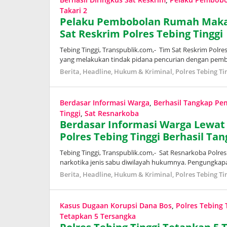
Takari 2
Pelaku Pembobolan Rumah Makan 
Sat Reskrim Polres Tebing Tinggi
Tebing Tinggi, Transpublik.com,- Tim Sat Reskrim Polr
yang melakukan tindak pidana pencurian dengan pem
Berita
,
Headline
,
Hukum & Kriminal
,
Polres Tebing Ti
Berdasar Informasi Warga
,
Berhasil Tangkap Pem
Tinggi
,
Sat Resnarkoba
Berdasar Informasi Warga Lewat 
Polres Tebing Tinggi Berhasil Ta
Tebing Tinggi, Transpublik.com,- Sat Resnarkoba Polr
narkotika jenis sabu diwilayah hukumnya. Pengungkapa
Berita
,
Headline
,
Hukum & Kriminal
,
Polres Tebing Ti
Kasus Dugaan Korupsi Dana Bos
,
Polres Tebing 
Tetapkan 5 Tersangka