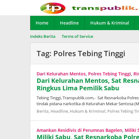
Lewati
ke
konten
Home
Headline
Hukum & Kriminal
Indeks Berita
Terms of Service
Tag:
Polres Tebing Tinggi
Dari Kelurahan Mentos
,
Polres Tebing Tinggi
,
Ri
Dari Kelurahan Mentos, Sat Resn
Ringkus Lima Pemilik Sabu
Tebing Tinggi, Transpublik.com,- Sat Resnarkoba Polre
tindak pidana narkotika di Kelurahan Mekar Sentosa 
Berita
,
Headline
,
Hukum & Kriminal
,
Polres Tebing Ti
Amankan Residivis di Perumnas Bagelen
,
Miliki
​Miliki Sabu, Sat Resnarkoba Pol