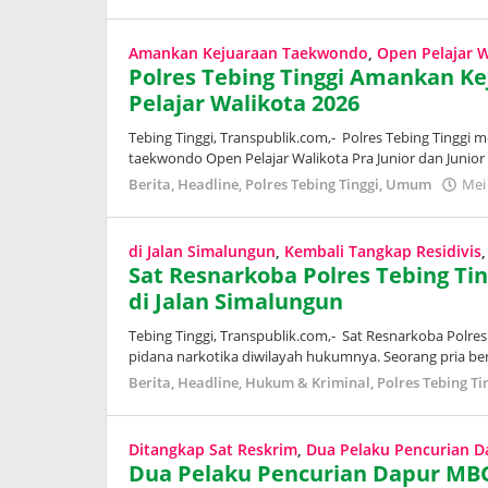
Amankan Kejuaraan Taekwondo
,
Open Pelajar W
Polres Tebing Tinggi Amankan 
Pelajar Walikota 2026
Tebing Tinggi, Transpublik.com,- Polres Tebing Tingg
taekwondo Open Pelajar Walikota Pra Junior dan Junior 
Berita
,
Headline
,
Polres Tebing Tinggi
,
Umum
Mei
di Jalan Simalungun
,
Kembali Tangkap Residivis
Sat Resnarkoba Polres Tebing Tin
di Jalan Simalungun
Tebing Tinggi, Transpublik.com,- Sat Resnarkoba Polre
pidana narkotika diwilayah hukumnya. Seorang pria beri
Berita
,
Headline
,
Hukum & Kriminal
,
Polres Tebing Ti
Ditangkap Sat Reskrim
,
Dua Pelaku Pencurian 
Dua Pelaku Pencurian Dapur MBG