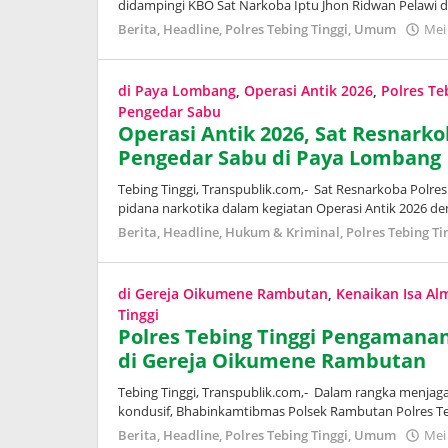
didampingi KBO Sat Narkoba Iptu Jhon Ridwan Pelawi 
Berita
,
Headline
,
Polres Tebing Tinggi
,
Umum
Mei
di Paya Lombang
,
Operasi Antik 2026
,
Polres Te
Pengedar Sabu
Operasi Antik 2026, Sat Resnarko
Pengedar Sabu di Paya Lombang
Tebing Tinggi, Transpublik.com,- Sat Resnarkoba Polre
pidana narkotika dalam kegiatan Operasi Antik 2026
Berita
,
Headline
,
Hukum & Kriminal
,
Polres Tebing Ti
di Gereja Oikumene Rambutan
,
Kenaikan Isa Al
Tinggi
Polres Tebing Tinggi Pengamanan
di Gereja Oikumene Rambutan
Tebing Tinggi, Transpublik.com,- Dalam rangka menjag
kondusif, Bhabinkamtibmas Polsek Rambutan Polres Te
Berita
,
Headline
,
Polres Tebing Tinggi
,
Umum
Mei