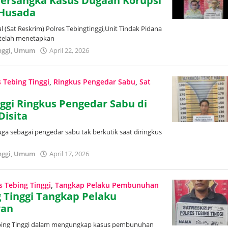
 Tersangka Kasus Dugaan Korupsi
 Husada
l (Sat Reskrim) Polres Tebingtinggi,Unit Tindak Pidana
, telah menetapkan
nggi
,
Umum
April 22, 2026
oleh
Redaksi
Trans
Publik
s Tebing Tinggi
,
Ringkus Pengedar Sabu
,
Sat
nggi Ringkus Pengedar Sabu di
Disita
uga sebagai pengedar sabu tak berkutik saat diringkus
nggi
,
Umum
April 17, 2026
oleh
Redaksi
Trans
Publik
s Tebing Tinggi
,
Tangkap Pelaku Pembunuhan
g Tinggi Tangkap Pelaku
wan
 Tebing Tinggi dalam mengungkap kasus pembunuhan