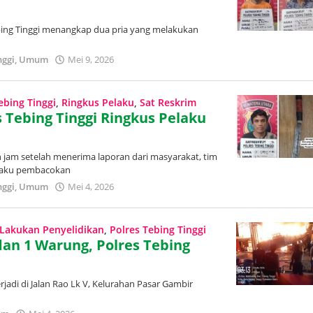
ebing Tinggi menangkap dua pria yang melakukan
nggi
,
Umum
Mei 9, 2026
oleh
Redaksi
Trans
Publik
ebing Tinggi
,
Ringkus Pelaku
,
Sat Reskrim
 Tebing Tinggi Ringkus Pelaku
 jam setelah menerima laporan dari masyarakat, tim
pelaku pembacokan
nggi
,
Umum
Mei 4, 2026
oleh
Redaksi
Trans
Publik
Lakukan Penyelidikan
,
Polres Tebing Tinggi
n 1 Warung, Polres Tebing
rjadi di Jalan Rao Lk V, Kelurahan Pasar Gambir