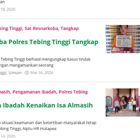
dan
 18, 2026
oleh
Redaksi
Trans
Publik
bing Tinggi
,
Sat Resnarkoba
,
Tangkap
ba Polres Tebing Tinggi Tangkap
s Tebing Tinggi berhasil mengungkap kasus tindak
 dengan mengamankan seorang
nggi
,
Umum
Mei 16, 2026
oleh
Redaksi
Trans
Publik
masih
,
Pengamanan Ibadah
,
Polres Tebing
 Ibadah Kenaikan Isa Almasih
a situasi keamanan dan ketertiban masyarakat tetap
bing Tinggi, Aiptu HR Hutapea
 14, 2026
oleh