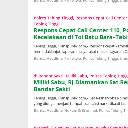
Berita
,
Headline
,
Peristiwa
,
Polres Tebing Tinggi
,
Um
Polres Tebing Tinggi
,
Respons Cepat Call Center
Tebing Tinggi
Respons Cepat Call Center 110, P
Kecelakaan di Tol Batu Bara–Tebi
Tebing Tinggi, Transpublik.com,- Respons cepat kembal
menindaklanjuti laporan masyarakat melalui layanan Ca
Berita
,
Headline
,
Peristiwa
,
Polres Tebing Tinggi
,
Um
di Bandar Sakti
,
Miliki Sabu
,
Polres Tebing Tingg
Miliki Sabu, RJ Diamankan Sat Re
Bandar Sakti
Tebing Tinggi, Transpublik.com,- Sat Resnarkoba Polre
yang diduga menjadi tempat transaksi narkotika di Jalan 
Berita
,
Headline
,
Hukum & Kriminal
,
Polres Tebing Ti
Berhasil Diringkus Sat Reskrim
,
Pelaku Pembobo