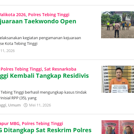
Redaksi
Trans
Publik
alikota 2026
,
Polres Tebing Tinggi
Kejuaraan Taekwondo Open
i melaksanakan kegiatan pengamanan kejuaraan
se Kota Tebing Tinggi
 11, 2026
oleh
Redaksi
Trans
Publik
,
Polres Tebing Tinggi
,
Sat Resnarkoba
ggi Kembali Tangkap Residivis
s Tebing Tinggi berhasil mengungkap kasus tindak
nisial RPP (35), yang
nggi
,
Umum
Mei 11, 2026
oleh
Redaksi
Trans
Publik
Dapur MBG
,
Polres Tebing Tinggi
 Ditangkap Sat Reskrim Polres