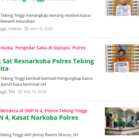
 Tebing Tinggi menangkap seorang residivis kasus
n Meranti Kelurahan
nggi
,
Umum
Mei 19, 2026
oleh
Redaksi
Trans
Publik
arkoba
,
Pengedar Sabu di Sipispis
,
Polres
k Sat Resnarkoba Polres Tebing
ita
s Tebing Tinggi kembali berhasil mengungkap kasus
paruh baya berinisial UH
nggi
,
TNI
Mei 19, 2026
oleh
Redaksi
Trans
Publik
 Bendera di SMP N 4
,
Polres Tebing Tinggi
 4, Kasat Narkoba Polres
Tebing Tinggi AKP Jimmy Rianto Sitorus, SH