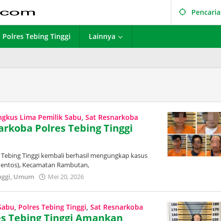
Pencari
Polres Tebing Tinggi
Lainnya
ngkus Lima Pemilik Sabu
,
Sat Resnarkoba
arkoba Polres Tebing Tinggi
s Tebing Tinggi kembali berhasil mengungkap kasus
(Mentos), Kecamatan Rambutan,
nggi
,
Umum
Mei 20, 2026
oleh
Redaksi
Trans
Publik
 Sabu
,
Polres Tebing Tinggi
,
Sat Resnarkoba
res Tebing Tinggi Amankan