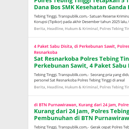
Polres Tebing Tinggi Tetapkan 5
Dana Bos SMK Kesehatan Ganda
Tebing Tinggi, Transpublik.com,- Satuan Reserse Krimina
Korupsi (Tipikor) pada akhir Desember tahun 2025 lalu
Berita
,
Headline
,
Hukum & Kriminal
,
Polres Tebing Ti
4 Paket Sabu Disita
,
di Perkebunan Sawit
,
Polre
Resnarkoba
Sat Resnarkoba Polres Tebing Ti
Perkebunan Sawit, 4 Paket Sabu 
Tebing Tinggi, Transpublik.com,- Seorang pria yang did
personel Sat Resnarkoba Polres Tebing Tinggi di areal
Berita
,
Headline
,
Hukum & Kriminal
,
Polres Tebing Ti
di BTN Purnawirawan
,
Kurang dari 24 Jam
,
Polre
Kurang dari 24 Jam, Polres Tebin
Pembunuhan di BTN Purnawira
Tebing Tinggi, Transpublik.com,- Gerak cepat Polres