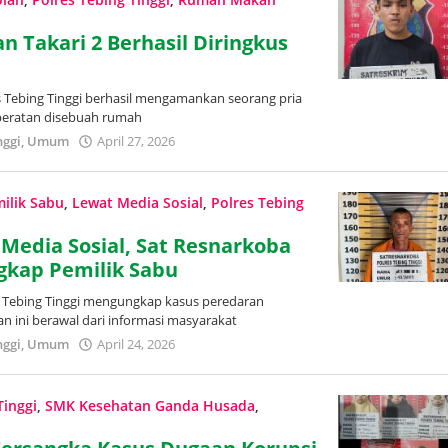
Takari 2 Berhasil Diringkus
es Tebing Tinggi berhasil mengamankan seorang pria
beratan disebuah rumah
nggi
,
Umum
April 27, 2026
oleh
Redaksi
Trans
Publik
ilik Sabu
,
Lewat Media Sosial
,
Polres Tebing
Media Sosial, Sat Resnarkoba
ngkap Pemilik Sabu
es Tebing Tinggi mengungkap kasus peredaran
n ini berawal dari informasi masyarakat
nggi
,
Umum
April 24, 2026
oleh
Redaksi
Trans
Publik
Tinggi
,
SMK Kesehatan Ganda Husada
,