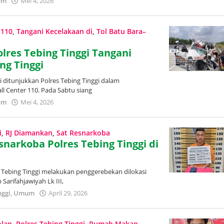
um
Mei 4, 2026
oleh
Redaksi
Trans
Publik
 110
,
Tangani Kecelakaan di
,
Tol Batu Bara–
olres Tebing Tinggi Tangani
ng Tinggi
i ditunjukkan Polres Tebing Tinggi dalam
ll Center 110. Pada Sabtu siang
um
Mei 4, 2026
oleh
Redaksi
Trans
Publik
i
,
RJ Diamankan
,
Sat Resnarkoba
snarkoba Polres Tebing Tinggi di
s Tebing Tinggi melakukan penggerebekan dilokasi
Sarifahjawiyah Lk III,
nggi
,
Umum
April 29, 2026
oleh
Redaksi
Trans
Publik
lan
,
Polres Tebing Tinggi
,
Rumah Makan