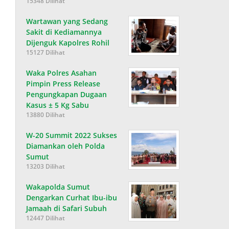
15348 Dilihat
Wartawan yang Sedang
Sakit di Kediamannya
Dijenguk Kapolres Rohil
15127 Dilihat
Waka Polres Asahan
Pimpin Press Release
Pengungkapan Dugaan
Kasus ± 5 Kg Sabu
13880 Dilihat
W-20 Summit 2022 Sukses
Diamankan oleh Polda
Sumut
13203 Dilihat
Wakapolda Sumut
Dengarkan Curhat Ibu-ibu
Jamaah di Safari Subuh
12447 Dilihat