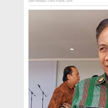
oleh
Redaksi Trans Publik .com
Ditentukan
Trans
Publik
.com