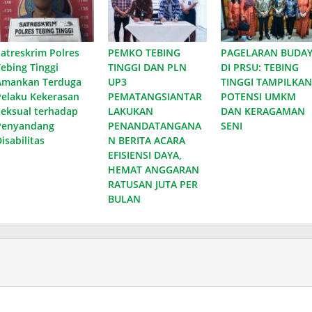
Satreskrim Polres
PEMKO TEBING
PAGELARAN BUDA
Tebing Tinggi
TINGGI DAN PLN
DI PRSU: TEBING
Amankan Terduga
UP3
TINGGI TAMPILKAN
Pelaku Kekerasan
PEMATANGSIANTAR
POTENSI UMKM
Seksual terhadap
LAKUKAN
DAN KERAGAMAN
Penyandang
PENANDATANGANA
SENI
isabilitas
N BERITA ACARA
EFISIENSI DAYA,
HEMAT ANGGARAN
RATUSAN JUTA PER
BULAN