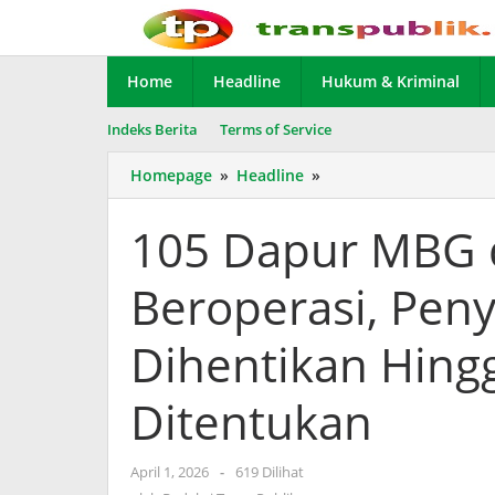
Lewati
ke
konten
Home
Headline
Hukum & Kriminal
Indeks Berita
Terms of Service
Homepage
»
Headline
»
105
Dapur
MBG
105 Dapur MBG 
di
Lombok
Beroperasi, Pen
Timur
Stop
Beroperasi,
Dihentikan Hing
Penyaluran
Bantuan
Ditentukan
Dihentikan
Hingga
Waktu
April 1, 2026
oleh
-
619 Dilihat
Belum
Redaksi