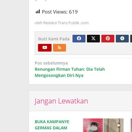
Post Views:
619
oleh
Redaksi Trans Publik .com
Ikuti Kami Pada
Navigasi
Pos sebelumnya
Renungan Firman Tuhan: Dia Telah
pos
Mengosongkan Diri-Nya
Jangan Lewatkan
BUKA KAMPANYE
GERMAS DALAM