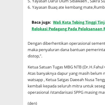
5. Yayasan Darul Ulum Sibawaeh , Sakra S
6. Yayasan Buaq ate kembang mate,Rumb
Baca juga:
Wali Kota Tebing Tinggi Tin
Relokasi Pedagang Pada Pelaksanaan Re
Dengan diberhentikan operasional sement
maka penyaluran dana bantuan pemerintah
distop,”.
Ketua Satuan Tugas MBG NTB (Dr.H.Fahul 
Atas banyaknya dapur yang masih belum me
watsapp , Ketua Satgas Daeeah Nusa Tengg
kembali kepada seluruh mitra untuk ses
operasional /standarisasi SPPG masing mas
(den)