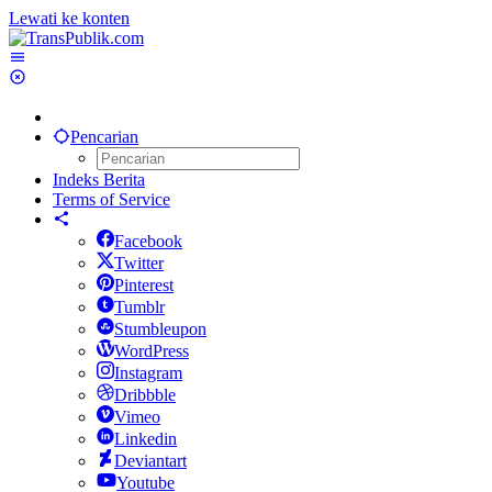
Lewati ke konten
Pencarian
Indeks Berita
Terms of Service
Facebook
Twitter
Pinterest
Tumblr
Stumbleupon
WordPress
Instagram
Dribbble
Vimeo
Linkedin
Deviantart
Youtube