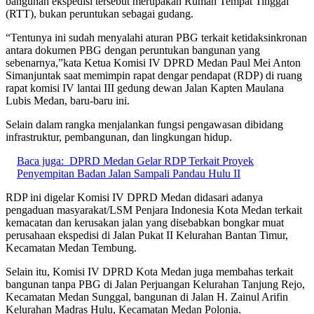
bangunan ekspedisi tersebut merupakan Rumah Tempat Tinggal
(RTT), bukan peruntukan sebagai gudang.
“Tentunya ini sudah menyalahi aturan PBG terkait ketidaksinkronan
antara dokumen PBG dengan peruntukan bangunan yang
sebenarnya,”kata Ketua Komisi IV DPRD Medan Paul Mei Anton
Simanjuntak saat memimpin rapat dengar pendapat (RDP) di ruang
rapat komisi IV lantai III gedung dewan Jalan Kapten Maulana
Lubis Medan, baru-baru ini.
Selain dalam rangka menjalankan fungsi pengawasan dibidang
infrastruktur, pembangunan, dan lingkungan hidup.
Baca juga:
DPRD Medan Gelar RDP Terkait Proyek
Penyempitan Badan Jalan Sampali Pandau Hulu II
RDP ini digelar Komisi IV DPRD Medan didasari adanya
pengaduan masyarakat/LSM Penjara Indonesia Kota Medan terkait
kemacatan dan kerusakan jalan yang disebabkan bongkar muat
perusahaan ekspedisi di Jalan Pukat II Kelurahan Bantan Timur,
Kecamatan Medan Tembung.
Selain itu, Komisi IV DPRD Kota Medan juga membahas terkait
bangunan tanpa PBG di Jalan Perjuangan Kelurahan Tanjung Rejo,
Kecamatan Medan Sunggal, bangunan di Jalan H. Zainul Arifin
Kelurahan Madras Hulu, Kecamatan Medan Polonia.