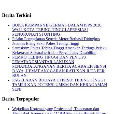
Berita Terkini
BUKA KAMPANYE GERMAS DALAM ISPS 2026,
WALI KOTA TEBING TINGGI APRESIASI
PENURUNAN STUNTING
Pelaku Penggelapan Sepeda Motor Berhasil Diringkus
Jatanras Elang Sakti Polres Tebing Tinggi
Satreskrim Polres Tebing Tinggi Amankan Terduga Pelaku
Kekerasan Seksual terhadap Penyandang Disabilitas
PEMKO TEBING TINGGI DAN PLN UP3
PEMATANGSIANTAR LAKUKAN
PENANDATANGANAN BERITA ACARA EFISIENSI
DAYA, HEMAT ANGGARAN RATUSAN JUTA PER
BULAN
PAGELARAN BUDAYA DI PRSU: TEBING TINGGI
TAMPILKAN POTENSI UMKM DAN KERAGAMAN
SENI
Berita Terpopuler
Wujudkan Koperasi yang Profesional, Transparan dan
Akuntabel, Kapuskopkar ‘A’ BB Membuka Bimtek Format