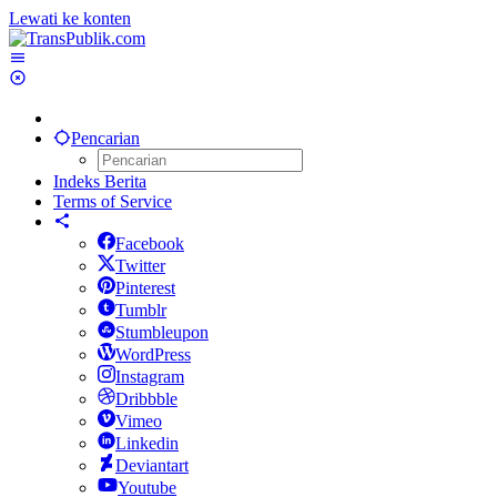
Lewati ke konten
Pencarian
Indeks Berita
Terms of Service
Facebook
Twitter
Pinterest
Tumblr
Stumbleupon
WordPress
Instagram
Dribbble
Vimeo
Linkedin
Deviantart
Youtube