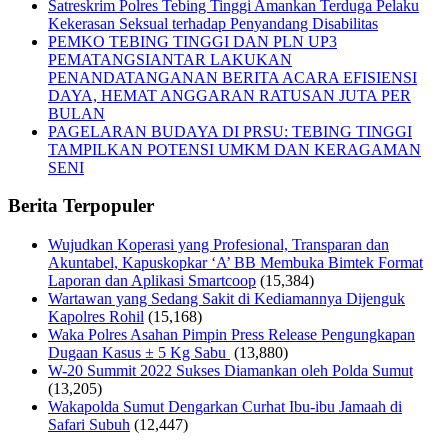
Satreskrim Polres Tebing Tinggi Amankan Terduga Pelaku
Kekerasan Seksual terhadap Penyandang Disabilitas
PEMKO TEBING TINGGI DAN PLN UP3
PEMATANGSIANTAR LAKUKAN
PENANDATANGANAN BERITA ACARA EFISIENSI
DAYA, HEMAT ANGGARAN RATUSAN JUTA PER
BULAN
PAGELARAN BUDAYA DI PRSU: TEBING TINGGI
TAMPILKAN POTENSI UMKM DAN KERAGAMAN
SENI
Berita Terpopuler
Wujudkan Koperasi yang Profesional, Transparan dan
Akuntabel, Kapuskopkar ‘A’ BB Membuka Bimtek Format
Laporan dan Aplikasi Smartcoop
(15,384)
Wartawan yang Sedang Sakit di Kediamannya Dijenguk
Kapolres Rohil
(15,168)
Waka Polres Asahan Pimpin Press Release Pengungkapan
Dugaan Kasus ± 5 Kg Sabu
(13,880)
W-20 Summit 2022 Sukses Diamankan oleh Polda Sumut
(13,205)
Wakapolda Sumut Dengarkan Curhat Ibu-ibu Jamaah di
Safari Subuh
(12,447)