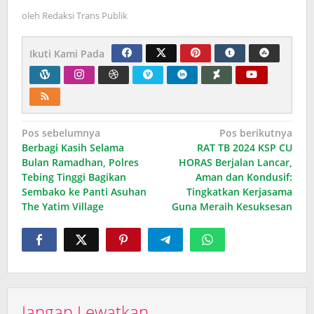
oleh
Redaksi Trans Publik
Ikuti Kami Pada
Navigasi
Pos sebelumnya
Pos berikutnya
Berbagi Kasih Selama
RAT TB 2024 KSP CU
pos
Bulan Ramadhan, Polres
HORAS Berjalan Lancar,
Tebing Tinggi Bagikan
Aman dan Kondusif:
Sembako ke Panti Asuhan
Tingkatkan Kerjasama
The Yatim Village
Guna Meraih Kesuksesan
Jangan Lewatkan