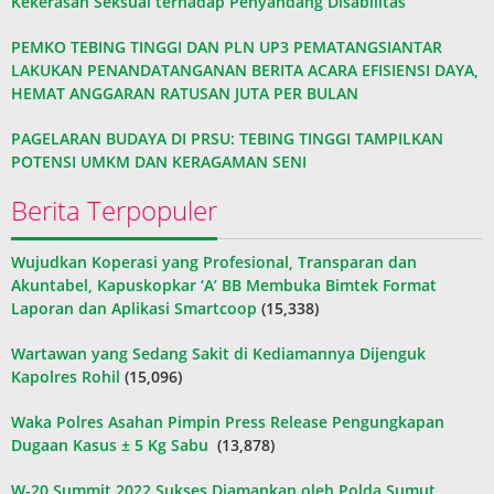
Kekerasan Seksual terhadap Penyandang Disabilitas
PEMKO TEBING TINGGI DAN PLN UP3 PEMATANGSIANTAR
LAKUKAN PENANDATANGANAN BERITA ACARA EFISIENSI DAYA,
HEMAT ANGGARAN RATUSAN JUTA PER BULAN
PAGELARAN BUDAYA DI PRSU: TEBING TINGGI TAMPILKAN
POTENSI UMKM DAN KERAGAMAN SENI
Berita Terpopuler
Wujudkan Koperasi yang Profesional, Transparan dan
Akuntabel, Kapuskopkar ‘A’ BB Membuka Bimtek Format
Laporan dan Aplikasi Smartcoop
(15,338)
Wartawan yang Sedang Sakit di Kediamannya Dijenguk
Kapolres Rohil
(15,096)
Waka Polres Asahan Pimpin Press Release Pengungkapan
Dugaan Kasus ± 5 Kg Sabu
(13,878)
W-20 Summit 2022 Sukses Diamankan oleh Polda Sumut