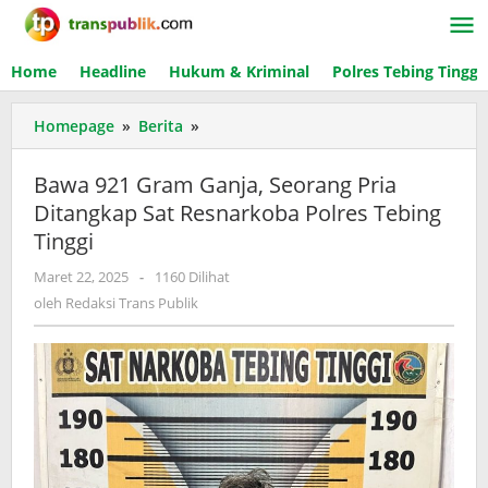
Lewati
ke
konten
Home
Headline
Hukum & Kriminal
Polres Tebing Tinggi
Homepage
»
Berita
»
Bawa
921
Gram
Bawa 921 Gram Ganja, Seorang Pria
Ganja,
Ditangkap Sat Resnarkoba Polres Tebing
Seorang
Tinggi
Pria
Ditangkap
Maret 22, 2025
oleh
-
1160 Dilihat
Sat
Redaksi
oleh
Redaksi Trans Publik
Resnarkoba
Trans
Polres
Publik
Tebing
Tinggi