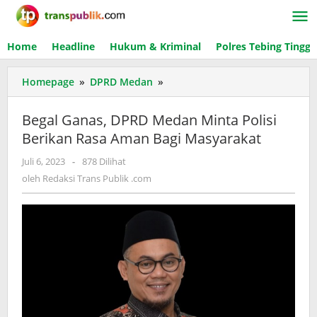
Lewati
ke
konten
Home
Headline
Hukum & Kriminal
Polres Tebing Tinggi
Homepage
»
DPRD Medan
»
Begal
Ganas,
DPRD
Begal Ganas, DPRD Medan Minta Polisi
Medan
Berikan Rasa Aman Bagi Masyarakat
Minta
Polisi
Juli 6, 2023
oleh
-
878 Dilihat
Berikan
Redaksi
oleh
Redaksi Trans Publik .com
Rasa
Trans
Aman
Publik
.com
Bagi
Masyarakat