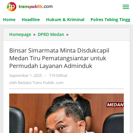
Lewati
ke
konten
Home
Headline
Hukum & Kriminal
Polres Tebing Tinggi
Homepage
»
DPRD Medan
»
Binsar
Simarmata
Minta
Binsar Simarmata Minta Disdukcapil
Disdukcapil
Medan Tiru Pematangsiantar untuk
Medan
Permudah Layanan Adminduk
Tiru
Pematangsiantar
September 1, 2025
oleh
-
719 Dilihat
untuk
Redaksi
oleh
Redaksi Trans Publik .com
Permudah
Trans
Layanan
Publik
Adminduk
.com