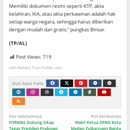
Memiliki dokumen resmi seperti KTP, akta
kelahiran, KIA, atau akta perkawinan adalah hak
setiap warga negara, sehingga harus diberikan
dengan mudah dan gratis,” pungkas Binsar.
(TP/AL)
Post Views:
719
oleh
Redaksi Trans Publik .com
Ikuti Kami Pada
Navigasi
Pos sebelumnya
Pos berikutnya
FORMAS Dukung Sikap
Wakil Ketua DPRD Kota
pos
Tegas Presiden Prabowo,
Medan Zulkarnaen Bantu