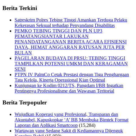
Berita Terkini
Satreskrim Polres Tebing Tinggi Amankan Terduga Pelaku
Kekerasan Seksual terhadap Penyandang Disabilitas
PEMKO TEBING TINGGI DAN PLN UP3
PEMATANGSIANTAR LAKUKAN
PENANDATANGANAN BERITA ACARA EFISIENSI
DAYA, HEMAT ANGGARAN RATUSAN JUTA PER
BULAN
PAGELARAN BUDAYA DI PRSU: TEBING TINGGI
TAMPILKAN POTENSI UMKM DAN KERAGAMAN
SENI
PTPN IV PalmCo Cetak Prestasi dengan Tiga Penghargaan
Tata Kelola, Kinerja Operasional Kian Optimal
Kunjungan ke Kodim 0212/TS, Pangdam I/BB Ingatkan
Pentingnya Profesionalisme dan Wawasan Teritorial
Berita Terpopuler
Wujudkan Koperasi yang Profesional, Transparan dan
Akuntabel, Kapuskopkar ‘A’ BB Membuka Bimtek Format
Laporan dan Aplikasi Smartcoop
(15,284)
Wartawan yang Sedang Sakit di Kediamannya Dijenguk