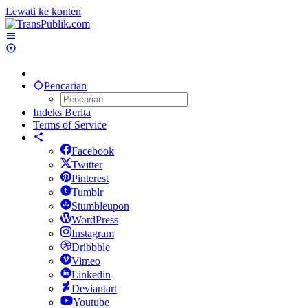
Lewati ke konten
Pencarian
Indeks Berita
Terms of Service
Facebook
Twitter
Pinterest
Tumblr
Stumbleupon
WordPress
Instagram
Dribbble
Vimeo
Linkedin
Deviantart
Youtube