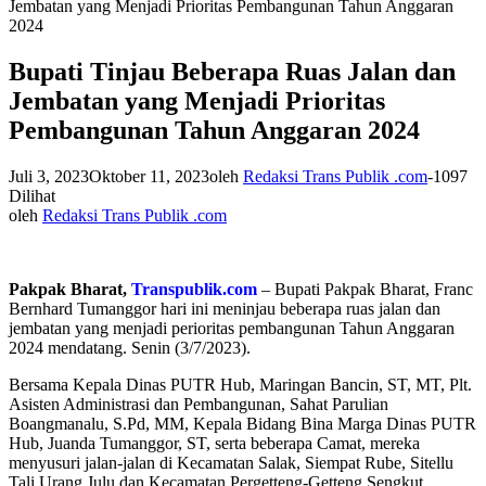
Jembatan yang Menjadi Prioritas Pembangunan Tahun Anggaran
2024
Bupati Tinjau Beberapa Ruas Jalan dan
Jembatan yang Menjadi Prioritas
Pembangunan Tahun Anggaran 2024
Juli 3, 2023
Oktober 11, 2023
oleh
Redaksi Trans Publik .com
-
1097
Dilihat
oleh
Redaksi Trans Publik .com
Pakpak Bharat,
Transpublik.com
– Bupati Pakpak Bharat, Franc
Bernhard Tumanggor hari ini meninjau beberapa ruas jalan dan
jembatan yang menjadi perioritas pembangunan Tahun Anggaran
2024 mendatang. Senin (3/7/2023).
Bersama Kepala Dinas PUTR Hub, Maringan Bancin, ST, MT, Plt.
Asisten Administrasi dan Pembangunan, Sahat Parulian
Boangmanalu, S.Pd, MM, Kepala Bidang Bina Marga Dinas PUTR
Hub, Juanda Tumanggor, ST, serta beberapa Camat, mereka
menyusuri jalan-jalan di Kecamatan Salak, Siempat Rube, Sitellu
Tali Urang Julu dan Kecamatan Pergetteng-Getteng Sengkut.