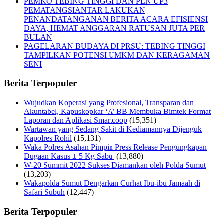
PEMKO TEBING TINGGI DAN PLN UP3
PEMATANGSIANTAR LAKUKAN
PENANDATANGANAN BERITA ACARA EFISIENSI
DAYA, HEMAT ANGGARAN RATUSAN JUTA PER
BULAN
PAGELARAN BUDAYA DI PRSU: TEBING TINGGI
TAMPILKAN POTENSI UMKM DAN KERAGAMAN
SENI
Berita Terpopuler
Wujudkan Koperasi yang Profesional, Transparan dan
Akuntabel, Kapuskopkar ‘A’ BB Membuka Bimtek Format
Laporan dan Aplikasi Smartcoop
(15,351)
Wartawan yang Sedang Sakit di Kediamannya Dijenguk
Kapolres Rohil
(15,131)
Waka Polres Asahan Pimpin Press Release Pengungkapan
Dugaan Kasus ± 5 Kg Sabu
(13,880)
W-20 Summit 2022 Sukses Diamankan oleh Polda Sumut
(13,203)
Wakapolda Sumut Dengarkan Curhat Ibu-ibu Jamaah di
Safari Subuh
(12,447)
Berita Terpopuler