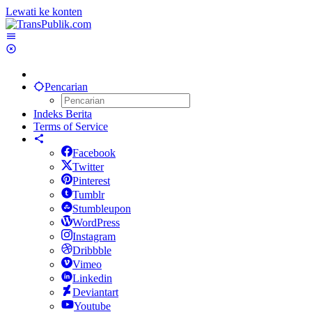
Lewati ke konten
Pencarian
Indeks Berita
Terms of Service
Facebook
Twitter
Pinterest
Tumblr
Stumbleupon
WordPress
Instagram
Dribbble
Vimeo
Linkedin
Deviantart
Youtube