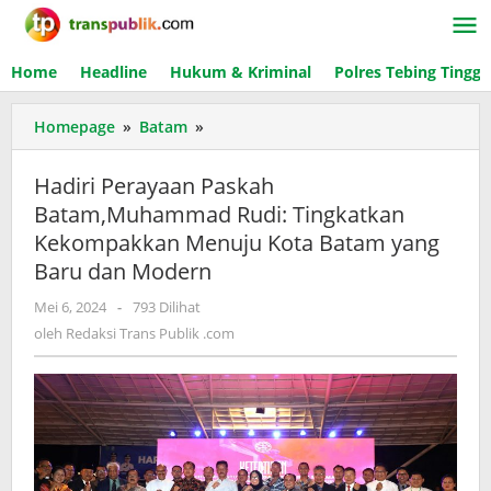
Lewati
ke
konten
Home
Headline
Hukum & Kriminal
Polres Tebing Tinggi
Homepage
»
Batam
»
Hadiri
Perayaan
Paskah
Hadiri Perayaan Paskah
Batam,Muhammad
Batam,Muhammad Rudi: Tingkatkan
Rudi:
Kekompakkan Menuju Kota Batam yang
Tingkatkan
Kekompakkan
Baru dan Modern
Menuju
Mei 6, 2024
oleh
-
793 Dilihat
Kota
Redaksi
oleh
Redaksi Trans Publik .com
Batam
Trans
yang
Publik
Baru
.com
dan
Modern