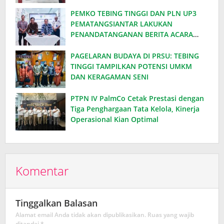
Disabilitas
PEMKO TEBING TINGGI DAN PLN UP3
PEMATANGSIANTAR LAKUKAN
PENANDATANGANAN BERITA ACARA
EFISIENSI DAYA, HEMAT ANGGARAN
RATUSAN JUTA PER BULAN
PAGELARAN BUDAYA DI PRSU: TEBING
TINGGI TAMPILKAN POTENSI UMKM
DAN KERAGAMAN SENI
PTPN IV PalmCo Cetak Prestasi dengan
Tiga Penghargaan Tata Kelola, Kinerja
Operasional Kian Optimal
Komentar
Tinggalkan Balasan
Alamat email Anda tidak akan dipublikasikan.
Ruas yang wajib
ditandai
*