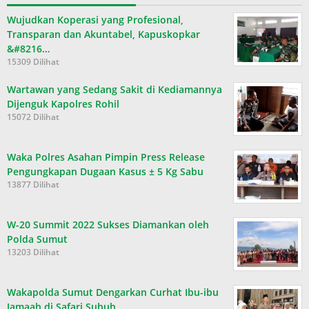
Wujudkan Koperasi yang Profesional,
Transparan dan Akuntabel, Kapuskopkar
&#8216…
15309 Dilihat
Wartawan yang Sedang Sakit di Kediamannya
Dijenguk Kapolres Rohil
15072 Dilihat
Waka Polres Asahan Pimpin Press Release
Pengungkapan Dugaan Kasus ± 5 Kg Sabu
13877 Dilihat
W-20 Summit 2022 Sukses Diamankan oleh
Polda Sumut
13203 Dilihat
Wakapolda Sumut Dengarkan Curhat Ibu-ibu
Jamaah di Safari Subuh