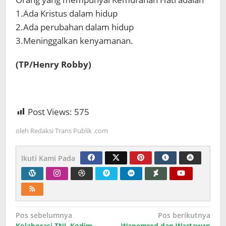
1.Ada Kristus dalam hidup
2.Ada perubahan dalam hidup
3.Meninggalkan kenyamanan.
(TP/Henry Robby)
Post Views:
575
oleh
Redaksi Trans Publik .com
Ikuti Kami Pada
Navigasi
Pos sebelumnya
Pos berikutnya
Kolaborasi TNI, Kodim
Wapemred dan Wartawan