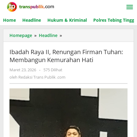
Lewati
ke
konten
Home
Headline
Hukum & Kriminal
Polres Tebing Tinggi
Homepage
»
Headline
»
Ibadah
Raya
II,
Ibadah Raya II, Renungan Firman Tuhan:
Renungan
Membangun Kemurahan Hati
Firman
Tuhan:
Maret 23, 2026
oleh
-
575 Dilihat
Membangun
Redaksi
oleh
Redaksi Trans Publik .com
Kemurahan
Trans
Hati
Publik
.com