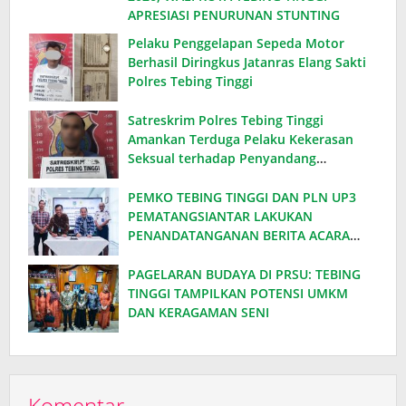
APRESIASI PENURUNAN STUNTING
Pelaku Penggelapan Sepeda Motor
Berhasil Diringkus Jatanras Elang Sakti
Polres Tebing Tinggi
Satreskrim Polres Tebing Tinggi
Amankan Terduga Pelaku Kekerasan
Seksual terhadap Penyandang
Disabilitas
PEMKO TEBING TINGGI DAN PLN UP3
PEMATANGSIANTAR LAKUKAN
PENANDATANGANAN BERITA ACARA
EFISIENSI DAYA, HEMAT ANGGARAN
RATUSAN JUTA PER BULAN
PAGELARAN BUDAYA DI PRSU: TEBING
TINGGI TAMPILKAN POTENSI UMKM
DAN KERAGAMAN SENI
Komentar