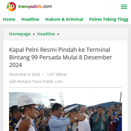
Lewati
ke
konten
Home
Headline
Hukum & Kriminal
Polres Tebing Tinggi
Homepage
»
Headline
»
Kapal
Pelni
Resmi
Kapal Pelni Resmi Pindah ke Terminal
Pindah
Bintang 99 Persada Mulai 8 Desember
ke
2024
Terminal
Bintang
Desember 9, 2024
oleh
-
1267 Dilihat
99
Redaksi
oleh
Redaksi Trans Publik .com
Persada
Trans
Mulai
Publik
8
.com
Desember
2024