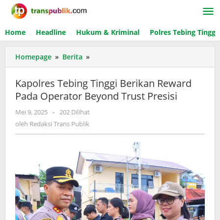
Lewati
ke
konten
Home
Headline
Hukum & Kriminal
Polres Tebing Tinggi
Homepage
»
Berita
»
Kapolres
Tebing
Tinggi
Kapolres Tebing Tinggi Berikan Reward
Berikan
Pada Operator Beyond Trust Presisi
Reward
Pada
Mei 9, 2025
oleh
-
202 Dilihat
Operator
Redaksi
oleh
Redaksi Trans Publik
Beyond
Trans
Trust
Publik
Presisi