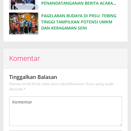
PENANDATANGANAN BERITA ACARA
EFISIENSI DAYA, HEMAT ANGGARAN
RATUSAN JUTA PER BULAN
PAGELARAN BUDAYA DI PRSU: TEBING
TINGGI TAMPILKAN POTENSI UMKM
DAN KERAGAMAN SENI
Komentar
Tinggalkan Balasan
Alamat email Anda tidak akan dipublikasikan.
Ruas yang wajib
ditandai
*