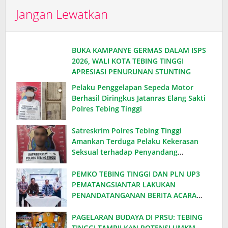
Jangan Lewatkan
BUKA KAMPANYE GERMAS DALAM ISPS
2026, WALI KOTA TEBING TINGGI
APRESIASI PENURUNAN STUNTING
Pelaku Penggelapan Sepeda Motor
Berhasil Diringkus Jatanras Elang Sakti
Polres Tebing Tinggi
Satreskrim Polres Tebing Tinggi
Amankan Terduga Pelaku Kekerasan
Seksual terhadap Penyandang
Disabilitas
PEMKO TEBING TINGGI DAN PLN UP3
PEMATANGSIANTAR LAKUKAN
PENANDATANGANAN BERITA ACARA
EFISIENSI DAYA, HEMAT ANGGARAN
RATUSAN JUTA PER BULAN
PAGELARAN BUDAYA DI PRSU: TEBING
TINGGI TAMPILKAN POTENSI UMKM