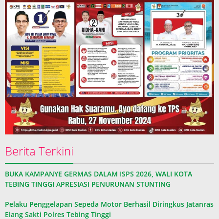
Berita Terkini
BUKA KAMPANYE GERMAS DALAM ISPS 2026, WALI KOTA
TEBING TINGGI APRESIASI PENURUNAN STUNTING
Pelaku Penggelapan Sepeda Motor Berhasil Diringkus Jatanras
Elang Sakti Polres Tebing Tinggi