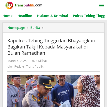
Lewati
ke
konten
Home
Headline
Hukum & Kriminal
Polres Tebing Tinggi
Homepage
»
Berita
»
Kapolres
Tebing
Tinggi
Kapolres Tebing Tinggi dan Bhayangkari
dan
Bagikan Takjil Kepada Masyarakat di
Bhayangkari
Bulan Ramadhan
Bagikan
Takjil
Maret 6, 2025
oleh
-
674 Dilihat
Kepada
Redaksi
oleh
Redaksi Trans Publik
Masyarakat
Trans
di
Publik
Bulan
Ramadhan