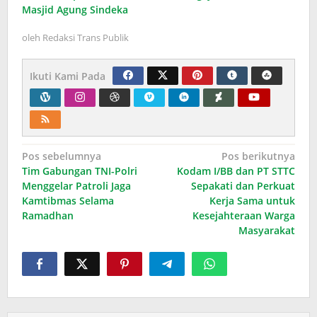
Masjid Agung Sindeka
oleh
Redaksi Trans Publik
Ikuti Kami Pada
Navigasi
Pos sebelumnya
Pos berikutnya
Tim Gabungan TNI-Polri
Kodam I/BB dan PT STTC
pos
Menggelar Patroli Jaga
Sepakati dan Perkuat
Kamtibmas Selama
Kerja Sama untuk
Ramadhan
Kesejahteraan Warga
Masyarakat