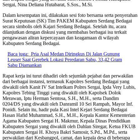
Sergai, Nina Deliana Hutabarat, S.Sos., M.Si.
Dalam kesempatan ini, dilakukan sesi foto bersama serta penyerahan
Surat Keputusan (SK) Tim PAKEM Kabupaten Serdang Bedagai
secara simbolis oleh Kajari Serdang Bedagai. Setelah itu, acara
dilanjutkan dengan diskusi yang membahas berbagai isu terkait
pengawasan aliran kepercayaan dan keagamaan di wilayah
Kabupaten Serdang Bedagai.
Baca juga:
Pria Asal Medan Diringkus Di Jalan Gunung
Leuser Saat Gerebek Lokasi Peredaran Sabu, 33,42 Gram
Sabu Diamankan
Rapat kerja ini turut dihadiri oleh sejumlah pejabat dan perwakilan
dari berbagai instansi, termasuk Kapolres Serdang Bedagai yang
diwakili oleh Kanit IV Sat Intelkam Polres Sergai, Ipda Very Lubis,
Kapolres Tebing Tinggi yang diwakili oleh Kapolsek Dolok
Merawan, Iptu Herman Sentosa, S.H., M.H., serta Dandim
0204/DS yang diwakili oleh Danramil 10 Sei Rampah, Mayor Inf.
Ponidi. Selain itu, hadir pula Kasi Intel Kejari Serdang Bedagai
Hasan Hafid Muhammad, S.H., M.H., Kepala Kantor Kementerian
Agama Kabupaten Sergai H. Makmur, Kepala Dinas Pendidikan
Kabupaten Sergai yang diwakili oleh Dahlan Siregar, Ketua FKUB
Kabupaten Sergai H. Khoya Bakri Samosir, S.Pd., M.Pd., serta
perwakilan dari Kesbangpol, camat, dan kepala desa di beberapa