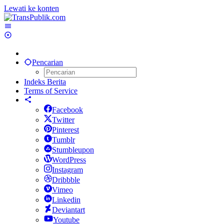
Lewati ke konten
Pencarian
Indeks Berita
Terms of Service
Facebook
Twitter
Pinterest
Tumblr
Stumbleupon
WordPress
Instagram
Dribbble
Vimeo
Linkedin
Deviantart
Youtube