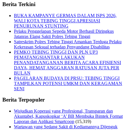
Berita Terkini
BUKA KAMPANYE GERMAS DALAM ISPS 2026,
WALI KOTA TEBING TINGGI APRESIASI
PENURUNAN STUNTING
Pelaku Penggelapan Sepeda Motor Berhasil Diringkus
Jatanras Elang Sakti Polres Tebing Tinggi
Satreskrim Polres Tebing Tinggi Amankan Terduga Pelaku
Kekerasan Seksual terhadap Penyandang Disabilitas
PEMKO TEBING TINGGI DAN PLN UP3
PEMATANGSIANTAR LAKUKAN
PENANDATANGANAN BERITA ACARA EFISIENSI
DAYA, HEMAT ANGGARAN RATUSAN JUTA PER
BULAN
PAGELARAN BUDAYA DI PRSU: TEBING TINGGI
TAMPILKAN POTENSI UMKM DAN KERAGAMAN
SENI
Berita Terpopuler
Wujudkan Koperasi yang Profesional, Transparan dan
Akuntabel, Kapuskopkar ‘A’ BB Membuka Bimtek Format
Laporan dan Aplikasi Smartcoop
(15,319)
Wartawan yang Sedang Sakit di Kediamannya Dijenguk