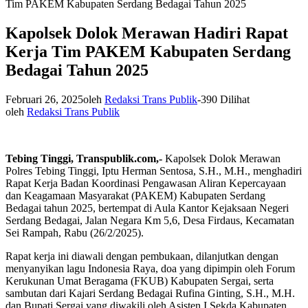
Tim PAKEM Kabupaten Serdang Bedagai Tahun 2025
Kapolsek Dolok Merawan Hadiri Rapat
Kerja Tim PAKEM Kabupaten Serdang
Bedagai Tahun 2025
Februari 26, 2025
oleh
Redaksi Trans Publik
-
390 Dilihat
oleh
Redaksi Trans Publik
Tebing Tinggi, Transpublik.com,-
Kapolsek Dolok Merawan
Polres Tebing Tinggi, Iptu Herman Sentosa, S.H., M.H., menghadiri
Rapat Kerja Badan Koordinasi Pengawasan Aliran Kepercayaan
dan Keagamaan Masyarakat (PAKEM) Kabupaten Serdang
Bedagai tahun 2025, bertempat di Aula Kantor Kejaksaan Negeri
Serdang Bedagai, Jalan Negara Km 5,6, Desa Firdaus, Kecamatan
Sei Rampah, Rabu (26/2/2025).
Rapat kerja ini diawali dengan pembukaan, dilanjutkan dengan
menyanyikan lagu Indonesia Raya, doa yang dipimpin oleh Forum
Kerukunan Umat Beragama (FKUB) Kabupaten Sergai, serta
sambutan dari Kajari Serdang Bedagai Rufina Ginting, S.H., M.H.
dan Bupati Sergai yang diwakili oleh Asisten I Sekda Kabupaten