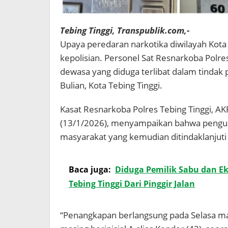
Tebing Tinggi, Transpublik.com,-
Upaya peredaran narkotika diwilayah Kota 
kepolisian. Personel Sat Resnarkoba Polres
dewasa yang diduga terlibat dalam tindak p
Bulian, Kota Tebing Tinggi.
Kasat Resnarkoba Polres Tebing Tinggi, AK
(13/1/2026), menyampaikan bahwa pengung
masyarakat yang kemudian ditindaklanjuti 
Baca juga:
Diduga Pemilik Sabu dan Ek
Tebing Tinggi Dari Pinggir Jalan
“Penangkapan berlangsung pada Selasa ma