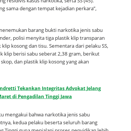
ng residivis kasus narkotika, serta SS (45).
ang sama dengan tempat kejadian perkara”,
enemukan barang bukti narkotika jenis sabu
der, polisi menyita tiga plastik klip transparan
k klip kosong dan tisu. Sementara dari pelaku SS,
klip berisi sabu seberat 2,38 gram, berikut
 skop, dan plastik klip kosong yang akan
dretti Tekankan Integritas Advokat Jelang
ret di Pengadilan Tinggi Jawa
aku mengakui bahwa narkotika jenis sabu
tnya, kedua pelaku beserta seluruh barang
ng Tinggi guna menjalani proses penyidikan lebih