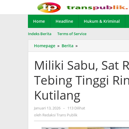
Lewati
ke
konten
Home
Headline
Hukum & Kriminal
Indeks Berita
Terms of Service
Homepage
»
Berita
»
Miliki
Sabu,
Sat
Miliki Sabu, Sat
Resnarkoba
Polres
Tebing Tinggi Rin
Tebing
Tinggi
Ringkus
Kutilang
Dua
Pria
di
Januari 13, 2026
oleh
-
113 Dilihat
Jalan
Redaksi
oleh
Redaksi Trans Publik
Kutilang
Trans
Publik