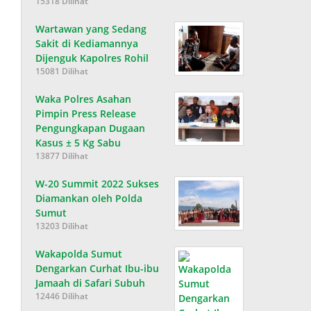
15318 Dilihat
Wartawan yang Sedang
Sakit di Kediamannya
Dijenguk Kapolres Rohil
15081 Dilihat
Waka Polres Asahan
Pimpin Press Release
Pengungkapan Dugaan
Kasus ± 5 Kg Sabu
13877 Dilihat
W-20 Summit 2022 Sukses
Diamankan oleh Polda
Sumut
13203 Dilihat
Wakapolda Sumut
Dengarkan Curhat Ibu-ibu
Jamaah di Safari Subuh
12446 Dilihat