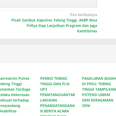
Pos berikutnya
Pisah Sambut Kapolres Tebing Tinggi, AKBP Rina
Frillya Siap Lanjutkan Program dan Jaga
Kamtibmas
Satreskrim Polres
PEMKO TEBING
PAGELARAN BUDA
Tebing Tinggi
TINGGI DAN PLN
DI PRSU: TEBING
Amankan Terduga
UP3
TINGGI TAMPILKAN
Pelaku Kekerasan
PEMATANGSIANTAR
POTENSI UMKM
Seksual terhadap
LAKUKAN
DAN KERAGAMAN
Penyandang
PENANDATANGANA
SENI
isabilitas
N BERITA ACARA