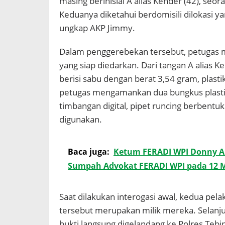
masing berinisial A alias Kender (42), seora
Keduanya diketahui berdomisili dilokasi y
ungkap AKP Jimmy.
Dalam penggerebekan tersebut, petugas m
yang siap diedarkan. Dari tangan A alias Ken
berisi sabu dengan berat 3,54 gram, plasti
petugas mengamankan dua bungkus plastik 
timbangan digital, pipet runcing berbentuk
digunakan.
Baca juga:
Ketum FERADI WPI Donny An
Sumpah Advokat FERADI WPI pada 12 Ma
Saat dilakukan interogasi awal, kedua pel
tersebut merupakan milik mereka. Selanju
bukti langsung digelandang ke Polres Tebi