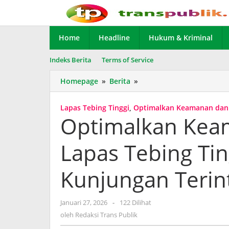
Lewati
ke
konten
Home
Headline
Hukum & Kriminal
Indeks Berita
Terms of Service
Homepage
»
Berita
»
Optimalkan
Keamanan
dan
Lapas Tebing Tinggi
,
Optimalkan Keamanan dan
Pelayanan,
Optimalkan Kea
Lapas
Tebing
Lapas Tebing Ti
Tinggi
Terapkan
Kunjungan
Kunjungan Terint
Terintegrasi
SILATETI.
Januari 27, 2026
oleh
-
122 Dilihat
Redaksi
oleh
Redaksi Trans Publik
Trans