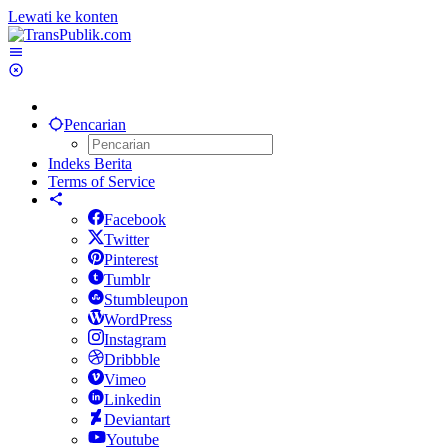
Lewati ke konten
Pencarian
Indeks Berita
Terms of Service
Facebook
Twitter
Pinterest
Tumblr
Stumbleupon
WordPress
Instagram
Dribbble
Vimeo
Linkedin
Deviantart
Youtube