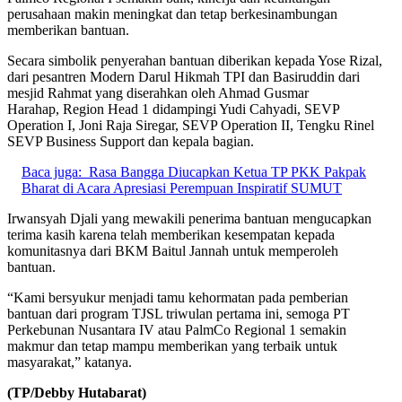
perusahaan makin meningkat dan tetap berkesinambungan
memberikan bantuan.
Secara simbolik penyerahan bantuan diberikan kepada Yose Rizal,
dari pesantren Modern Darul Hikmah TPI dan Basiruddin dari
mesjid Rahmat yang diserahkan oleh Ahmad Gusmar
Harahap, Region Head 1 didampingi Yudi Cahyadi, SEVP
Operation I, Joni Raja Siregar, SEVP Operation II, Tengku Rinel
SEVP Business Support dan kepala bagian.
Baca juga:
Rasa Bangga Diucapkan Ketua TP PKK Pakpak
Bharat di Acara Apresiasi Perempuan Inspiratif SUMUT
Irwansyah Djali yang mewakili penerima bantuan mengucapkan
terima kasih karena telah memberikan kesempatan kepada
komunitasnya dari BKM Baitul Jannah untuk memperoleh
bantuan.
“Kami bersyukur menjadi tamu kehormatan pada pemberian
bantuan dari program TJSL triwulan pertama ini, semoga PT
Perkebunan Nusantara IV atau PalmCo Regional 1 semakin
makmur dan tetap mampu memberikan yang terbaik untuk
masyarakat,” katanya.
(TP/Debby Hutabarat)