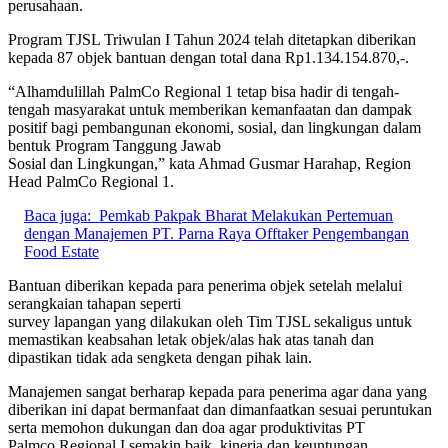
perusahaan.
Program TJSL Triwulan I Tahun 2024 telah ditetapkan diberikan
kepada 87 objek bantuan dengan total dana Rp1.134.154.870,-.
“Alhamdulillah PalmCo Regional 1 tetap bisa hadir di tengah-
tengah masyarakat untuk memberikan kemanfaatan dan dampak
positif bagi pembangunan ekonomi, sosial, dan lingkungan dalam
bentuk Program Tanggung Jawab
Sosial dan Lingkungan,” kata Ahmad Gusmar Harahap, Region
Head PalmCo Regional 1.
Baca juga:
Pemkab Pakpak Bharat Melakukan Pertemuan
dengan Manajemen PT. Parna Raya Offtaker Pengembangan
Food Estate
Bantuan diberikan kepada para penerima objek setelah melalui
serangkaian tahapan seperti
survey lapangan yang dilakukan oleh Tim TJSL sekaligus untuk
memastikan keabsahan letak objek/alas hak atas tanah dan
dipastikan tidak ada sengketa dengan pihak lain.
Manajemen sangat berharap kepada para penerima agar dana yang
diberikan ini dapat bermanfaat dan dimanfaatkan sesuai peruntukan
serta memohon dukungan dan doa agar produktivitas PT
Palmco Regional I semakin baik, kinerja dan keuntungan