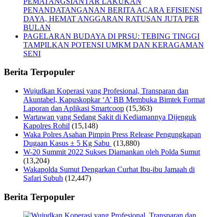
PEMATANGSIANTAR LAKUKAN
PENANDATANGANAN BERITA ACARA EFISIENSI
DAYA, HEMAT ANGGARAN RATUSAN JUTA PER
BULAN
PAGELARAN BUDAYA DI PRSU: TEBING TINGGI
TAMPILKAN POTENSI UMKM DAN KERAGAMAN
SENI
Berita Terpopuler
Wujudkan Koperasi yang Profesional, Transparan dan
Akuntabel, Kapuskopkar ‘A’ BB Membuka Bimtek Format
Laporan dan Aplikasi Smartcoop
(15,363)
Wartawan yang Sedang Sakit di Kediamannya Dijenguk
Kapolres Rohil
(15,148)
Waka Polres Asahan Pimpin Press Release Pengungkapan
Dugaan Kasus ± 5 Kg Sabu
(13,880)
W-20 Summit 2022 Sukses Diamankan oleh Polda Sumut
(13,204)
Wakapolda Sumut Dengarkan Curhat Ibu-ibu Jamaah di
Safari Subuh
(12,447)
Berita Terpopuler