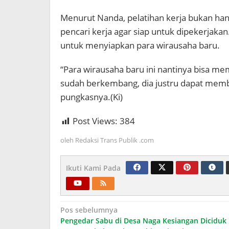
Menurut Nanda, pelatihan kerja bukan ha
pencari kerja agar siap untuk dipekerjakan.
untuk menyiapkan para wirausaha baru.
“Para wirausaha baru ini nantinya bisa me
sudah berkembang, dia justru dapat membu
pungkasnya.(Ki)
Post Views:
384
oleh
Redaksi Trans Publik .com
Ikuti Kami Pada
Navigasi
Pos sebelumnya
Pengedar Sabu di Desa Naga Kesiangan Diciduk
pos