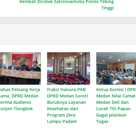
Kembali Diciduk Satresnarkoba Polres Tebing
Tinggi
Bahas Peluang Kerja
Fraksi Hanura-PKB
Ketua Komisi I DP
Sama, DPRD Medan
DPRD Medan Soroti
Medan Nilai Camat
Terima Audiensi
Buruknya Layanan
Medan Deli dan
Konjen Tiongkok
Kesehatan dan
Lurah Titi Papan
Program Zero
Gagal Jalankan
Lampu Padam
Tugas