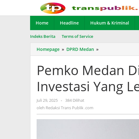
Lewati
ke
konten
Home
Headline
Hukum & Kriminal
Indeks Berita
Terms of Service
Homepage
»
DPRD Medan
»
Pemko
Medan
Diminta
Pemko Medan Dim
Ciptakan
Iklim
Investasi Yang L
Investasi
Yang
Lebih
Juli 29, 2025
oleh
-
384 Dilihat
Sehat
Redaksi
oleh
Redaksi Trans Publik .com
Trans
Publik
.com