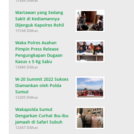
15384 Dilihat
Wartawan yang Sedang
Sakit di Kediamannya
Dijenguk Kapolres Rohil
15168 Dilihat
Waka Polres Asahan
Pimpin Press Release
Pengungkapan Dugaan
Kasus ± 5 Kg Sabu
13880 Dilihat
W-20 Summit 2022 Sukses
Diamankan oleh Polda
Sumut
13205 Dilihat
Wakapolda Sumut
Dengarkan Curhat Ibu-ibu
Jamaah di Safari Subuh
12447 Dilihat