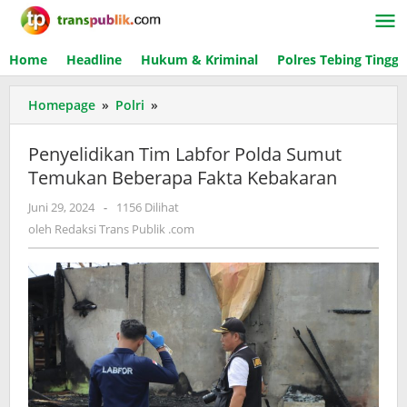
Lewati
ke
konten
Home
Headline
Hukum & Kriminal
Polres Tebing Tinggi
Homepage
»
Polri
»
Penyelidikan
Tim
Labfor
Penyelidikan Tim Labfor Polda Sumut
Polda
Temukan Beberapa Fakta Kebakaran
Sumut
Temukan
Juni 29, 2024
oleh
-
1156 Dilihat
Beberapa
Redaksi
oleh
Redaksi Trans Publik .com
Fakta
Trans
Kebakaran
Publik
.com