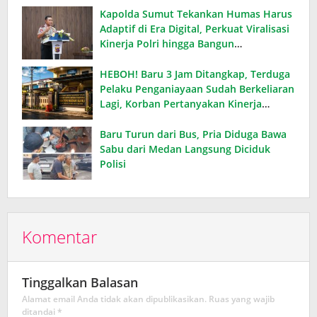
Kapolda Sumut Tekankan Humas Harus
Adaptif di Era Digital, Perkuat Viralisasi
Kinerja Polri hingga Bangun
Kepercayaan Publik
HEBOH! Baru 3 Jam Ditangkap, Terduga
Pelaku Penganiayaan Sudah Berkeliaran
Lagi, Korban Pertanyakan Kinerja
Polsek Medan Baru
Baru Turun dari Bus, Pria Diduga Bawa
Sabu dari Medan Langsung Diciduk
Polisi
Komentar
Tinggalkan Balasan
Alamat email Anda tidak akan dipublikasikan.
Ruas yang wajib
ditandai
*