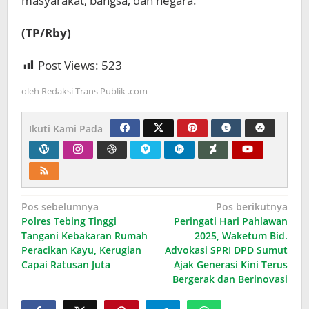
masyarakat, bangsa, dan negara.
(TP/Rby)
Post Views:
523
oleh
Redaksi Trans Publik .com
Ikuti Kami Pada
Navigasi
Pos sebelumnya
Pos berikutnya
Polres Tebing Tinggi
Peringati Hari Pahlawan
pos
Tangani Kebakaran Rumah
2025, Waketum Bid.
Peracikan Kayu, Kerugian
Advokasi SPRI DPD Sumut
Capai Ratusan Juta
Ajak Generasi Kini Terus
Bergerak dan Berinovasi