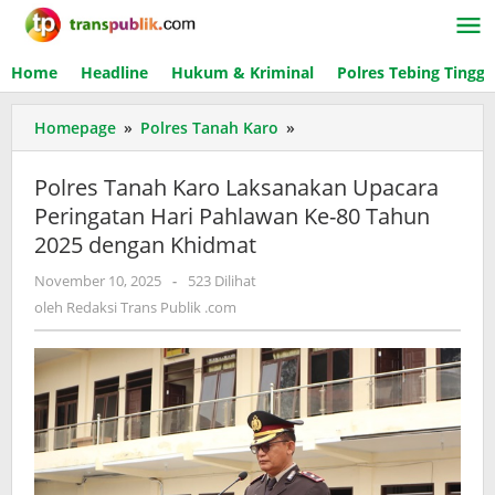
Lewati
ke
konten
Home
Headline
Hukum & Kriminal
Polres Tebing Tinggi
Homepage
»
Polres Tanah Karo
»
Polres
Tanah
Karo
Polres Tanah Karo Laksanakan Upacara
Laksanakan
Peringatan Hari Pahlawan Ke-80 Tahun
Upacara
2025 dengan Khidmat
Peringatan
Hari
November 10, 2025
oleh
-
523 Dilihat
Pahlawan
Redaksi
oleh
Redaksi Trans Publik .com
Ke-
Trans
80
Publik
Tahun
.com
2025
dengan
Khidmat