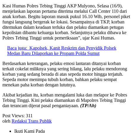
Kasi Humas Polres Tebing Tinggi AKP Mulyono, Selasa (16/9),
menjelaskan laporan pertama diterima melalui Call Center 110 dari
anak korban. Begitu laporan masuk pukul 16.10 Wib, personel piket
fungsi langsung bergerak ke lokasi. Sesampainya di TKP, korban
ditemukan dalam keadaan terluka dan pelaku diamankan petugas
kepolisian dibantu keluarga korban. Selanjutnya pelaku dibawa ke
Polres Tebing Tinggi untuk pemeriksaan”, ujar Kasi Humas.
Baca juga:
Kapolsek, Kanit Reskrim dan Penyidik Polsek
Medan Baru Dilaporkan ke Propam Polda Sumut
Berdasarkan keterangan, pelaku emosi lantaran ditanyai korban
terkait cokelat miliknya yang sering hilang, lalu pelaku mendorong
korban yang sedang berada di atas sepeda motor hingga terjatuh.
Sepeda motor menimpa tubuh korban, bahkan pelaku sempat
menekan paha korban dengan lututnya.
Akibat kejadian itu, korban mengalami luka dan melapor ke Polres
Tebing Tinggi. Kini pelaku diamankan di Mapolres Tebing Tinggi
dan terancam dijerat pasal penganiayaan.
(TP/Ah)
Post Views:
311
oleh
Redaksi Trans Publik
Ikuti Kami Pada