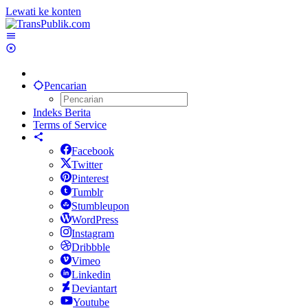
Lewati ke konten
Pencarian
Indeks Berita
Terms of Service
Facebook
Twitter
Pinterest
Tumblr
Stumbleupon
WordPress
Instagram
Dribbble
Vimeo
Linkedin
Deviantart
Youtube