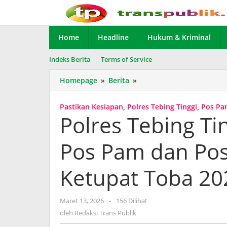
Lewati
ke
konten
Home
Headline
Hukum & Kriminal
Indeks Berita
Terms of Service
Homepage
»
Berita
»
Polres
Tebing
Tinggi
Pastikan Kesiapan
,
Polres Tebing Tinggi
,
Pos Pa
Pastikan
Polres Tebing Ti
Kesiapan
Pos
Pos Pam dan Pos
Pam
dan
Pos
Ketupat Toba 20
Yan
untuk
Ops
Maret 13, 2026
oleh
-
156 Dilihat
Ketupat
Redaksi
oleh
Redaksi Trans Publik
Toba
Trans