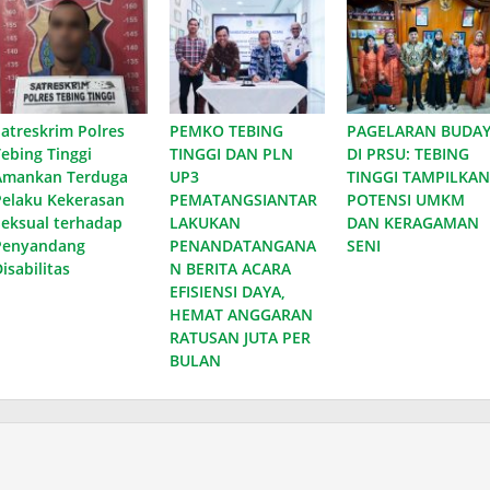
Satreskrim Polres
PEMKO TEBING
PAGELARAN BUDA
Tebing Tinggi
TINGGI DAN PLN
DI PRSU: TEBING
Amankan Terduga
UP3
TINGGI TAMPILKAN
Pelaku Kekerasan
PEMATANGSIANTAR
POTENSI UMKM
Seksual terhadap
LAKUKAN
DAN KERAGAMAN
Penyandang
PENANDATANGANA
SENI
isabilitas
N BERITA ACARA
EFISIENSI DAYA,
HEMAT ANGGARAN
RATUSAN JUTA PER
BULAN