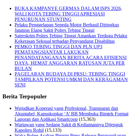
BUKA KAMPANYE GERMAS DALAM ISPS 2026,
WALI KOTA TEBING TINGGI APRESIASI
PENURUNAN STUNTING
Pelaku Penggelapan Sepeda Motor Berhasil Diringkus
Jatanras Elang Sakti Polres Tebing Tinggi
Satreskrim Polres Tebing Tinggi Amankan Terduga Pelaku
Kekerasan Seksual terhadap Penyandang Disabilitas
PEMKO TEBING TINGGI DAN PLN UP3
PEMATANGSIANTAR LAKUKAN
PENANDATANGANAN BERITA ACARA EFISIENSI
DAYA, HEMAT ANGGARAN RATUSAN JUTA PER
BULAN
PAGELARAN BUDAYA DI PRSU: TEBING TINGGI
TAMPILKAN POTENSI UMKM DAN KERAGAMAN
SENI
Berita Terpopuler
Wujudkan Koperasi yang Profesional, Transparan dan
Akuntabel, Kapuskopkar ‘A’ BB Membuka Bimtek Format
Laporan dan Aplikasi Smartcoop
(15,363)
Wartawan yang Sedang Sakit di Kediamannya Dijenguk
Kapolres Rohil
(15,133)
Waka Polres Asahan Pimpin Press Release Pengungkapan