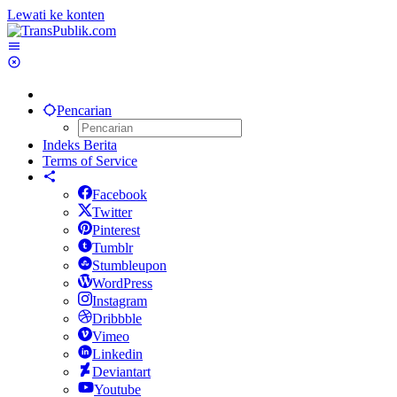
Lewati ke konten
Pencarian
Indeks Berita
Terms of Service
Facebook
Twitter
Pinterest
Tumblr
Stumbleupon
WordPress
Instagram
Dribbble
Vimeo
Linkedin
Deviantart
Youtube