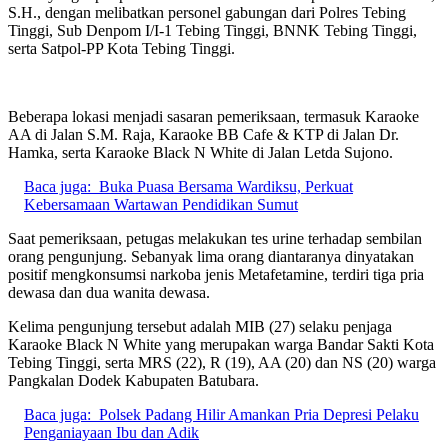
S.H., dengan melibatkan personel gabungan dari Polres Tebing
Tinggi, Sub Denpom I/I-1 Tebing Tinggi, BNNK Tebing Tinggi,
serta Satpol-PP Kota Tebing Tinggi.
Beberapa lokasi menjadi sasaran pemeriksaan, termasuk Karaoke
AA di Jalan S.M. Raja, Karaoke BB Cafe & KTP di Jalan Dr.
Hamka, serta Karaoke Black N White di Jalan Letda Sujono.
Baca juga:
Buka Puasa Bersama Wardiksu, Perkuat
Kebersamaan Wartawan Pendidikan Sumut
Saat pemeriksaan, petugas melakukan tes urine terhadap sembilan
orang pengunjung. Sebanyak lima orang diantaranya dinyatakan
positif mengkonsumsi narkoba jenis Metafetamine, terdiri tiga pria
dewasa dan dua wanita dewasa.
Kelima pengunjung tersebut adalah MIB (27) selaku penjaga
Karaoke Black N White yang merupakan warga Bandar Sakti Kota
Tebing Tinggi, serta MRS (22), R (19), AA (20) dan NS (20) warga
Pangkalan Dodek Kabupaten Batubara.
Baca juga:
Polsek Padang Hilir Amankan Pria Depresi Pelaku
Penganiayaan Ibu dan Adik