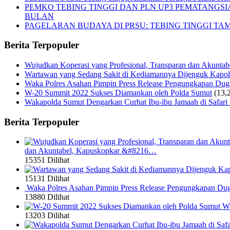
PEMKO TEBING TINGGI DAN PLN UP3 PEMATANGS
BULAN
PAGELARAN BUDAYA DI PRSU: TEBING TINGGI T
Berita Terpopuler
Wujudkan Koperasi yang Profesional, Transparan dan Akunta
Wartawan yang Sedang Sakit di Kediamannya Dijenguk Kapol
Waka Polres Asahan Pimpin Press Release Pengungkapan Du
W-20 Summit 2022 Sukses Diamankan oleh Polda Sumut
(13,
Wakapolda Sumut Dengarkan Curhat Ibu-ibu Jamaah di Safari
Berita Terpopuler
dan Akuntabel, Kapuskopkar &#8216…
15351 Dilihat
15131 Dilihat
Waka Polres Asahan Pimpin Press Release Pengungkapan Du
13880 Dilihat
W-
13203 Dilihat