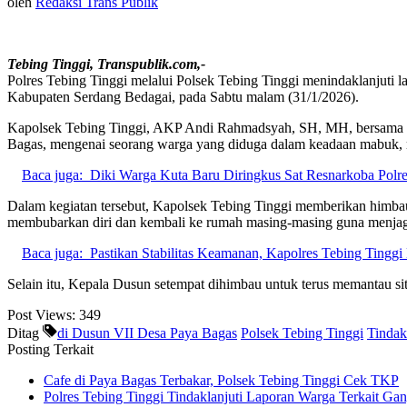
oleh
Redaksi Trans Publik
Tebing Tinggi, Transpublik.com,-
Polres Tebing Tinggi melalui Polsek Tebing Tinggi menindaklanjuti
Kabupaten Serdang Bedagai, pada Sabtu malam (31/1/2026).
Kapolsek Tebing Tinggi, AKP Andi Rahmadsyah, SH, MH, bersama per
Bagas, mengenai seorang warga yang diduga dalam keadaan mabuk, m
Baca juga:
Diki Warga Kuta Baru Diringkus Sat Resnarkoba Polr
Dalam kegiatan tersebut, Kapolsek Tebing Tinggi memberikan himbaua
membubarkan diri dan kembali ke rumah masing-masing guna menjaga 
Baca juga:
Pastikan Stabilitas Keamanan, Kapolres Tebing Tingg
Selain itu, Kepala Dusun setempat dihimbau untuk terus memantau si
Post Views:
349
Ditag
di Dusun VII Desa Paya Bagas
Polsek Tebing Tinggi
Tindak
Posting Terkait
Cafe di Paya Bagas Terbakar, Polsek Tebing Tinggi Cek TKP
Polres Tebing Tinggi Tindaklanjuti Laporan Warga Terkait Ga