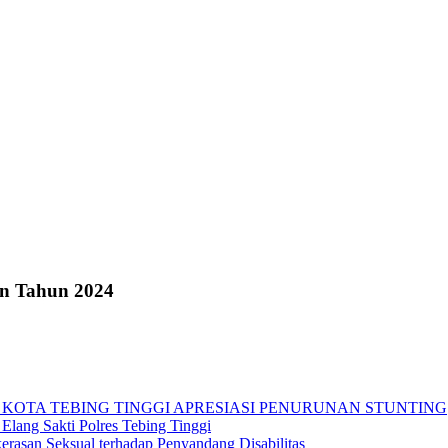
an Tahun 2024
 KOTA TEBING TINGGI APRESIASI PENURUNAN STUNTING
Elang Sakti Polres Tebing Tinggi
rasan Seksual terhadap Penyandang Disabilitas