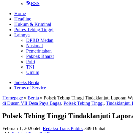
RSS
Home
Headline
Hukum & Kriminal
Polres Tebing Tinggi
Lainnya
DPRD Medan
Nasional
Pemerintahan
Pakpak Bharat
Polri
TNI
Umum
Indeks Berita
Terms of Service
Homepage
»
Berita
»
Polsek Tebing Tinggi Tindaklanjuti Laporan W
di Dusun VII Desa Paya Bagas
,
Polsek Tebing Tinggi
,
Tindaklanjuti
Polsek Tebing Tinggi Tindaklanjuti Lapo
Februari 1, 2026
oleh
Redaksi Trans Publik
-
349 Dilihat