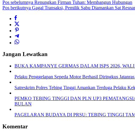
Pos sebelumnya
Renungkan Firman Tuhan: Membangun Hubungan
Pos berikutnya
Gagal Transaksi, Pemilik Sabu Diamankan Sat Resnar
Jangan Lewatkan
BUKA KAMPANYE GERMAS DALAM ISPS 2026, WALI
Pelaku Penggelapan Sepeda Motor Berhasil Diringkus Jatanras 
Satreskrim Polres Tebing Tinggi Amankan Terduga Pelaku Keke
PEMKO TEBING TINGGI DAN PLN UP3 PEMATANGS
BULAN
PAGELARAN BUDAYA DI PRSU: TEBING TINGGI T
Komentar