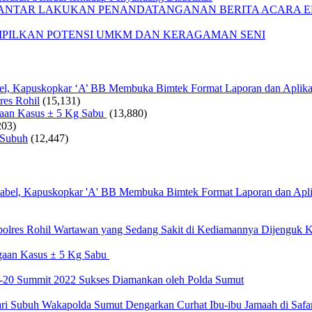
IANTAR LAKUKAN PENANDATANGANAN BERITA ACARA EF
AMPILKAN POTENSI UMKM DAN KERAGAMAN SENI
bel, Kapuskopkar ‘A’ BB Membuka Bimtek Format Laporan dan Aplika
res Rohil
(15,131)
gaan Kasus ± 5 Kg Sabu
(13,880)
203)
 Subuh
(12,447)
Wartawan yang Sedang Sakit di Kediamannya Dijenguk K
gaan Kasus ± 5 Kg Sabu
20 Summit 2022 Sukses Diamankan oleh Polda Sumut
Wakapolda Sumut Dengarkan Curhat Ibu-ibu Jamaah di Safa