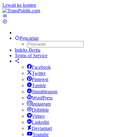
Lewati ke konten
Pencarian
Indeks Berita
Terms of Service
Facebook
Twitter
Pinterest
Tumblr
Stumbleupon
WordPress
Instagram
Dribbble
Vimeo
Linkedin
Deviantart
Youtube