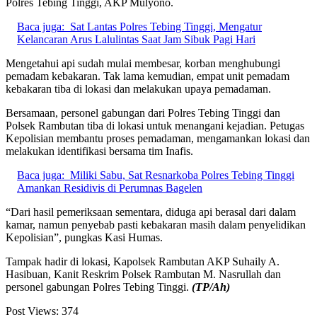
Polres Tebing Tinggi, AKP Mulyono.
Baca juga:
Sat Lantas Polres Tebing Tinggi, Mengatur
Kelancaran Arus Lalulintas Saat Jam Sibuk Pagi Hari
Mengetahui api sudah mulai membesar, korban menghubungi
pemadam kebakaran. Tak lama kemudian, empat unit pemadam
kebakaran tiba di lokasi dan melakukan upaya pemadaman.
Bersamaan, personel gabungan dari Polres Tebing Tinggi dan
Polsek Rambutan tiba di lokasi untuk menangani kejadian. Petugas
Kepolisian membantu proses pemadaman, mengamankan lokasi dan
melakukan identifikasi bersama tim Inafis.
Baca juga:
​Miliki Sabu, Sat Resnarkoba Polres Tebing Tinggi
Amankan Residivis di Perumnas Bagelen
“Dari hasil pemeriksaan sementara, diduga api berasal dari dalam
kamar, namun penyebab pasti kebakaran masih dalam penyelidikan
Kepolisian”, pungkas Kasi Humas.
Tampak hadir di lokasi, Kapolsek Rambutan AKP Suhaily A.
Hasibuan, Kanit Reskrim Polsek Rambutan M. Nasrullah dan
personel gabungan Polres Tebing Tinggi.
(TP/Ah)
Post Views:
374