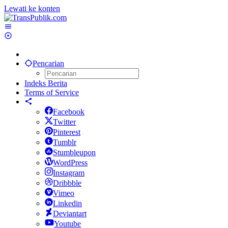
Lewati ke konten
Pencarian
Indeks Berita
Terms of Service
Facebook
Twitter
Pinterest
Tumblr
Stumbleupon
WordPress
Instagram
Dribbble
Vimeo
Linkedin
Deviantart
Youtube