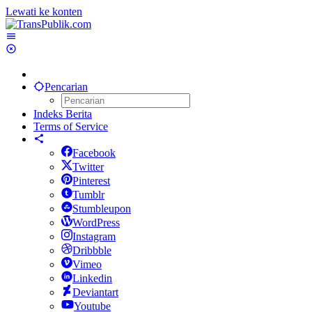
Lewati ke konten
Pencarian
Indeks Berita
Terms of Service
Facebook
Twitter
Pinterest
Tumblr
Stumbleupon
WordPress
Instagram
Dribbble
Vimeo
Linkedin
Deviantart
Youtube