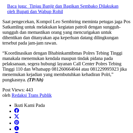
Baca juga:
Tinjau Banjir dan Bagikan Sembako Dilakukan
oleh Bupati dan Wabup Rohil
Saat pengecekan, Kompol Leo Sembiring meminta petugas jaga Pos
Satkamling untuk melakukan kegiatan patroli dengan sungguh-
sungguh dan memastikan orang yang mencurigakan untuk
dihentikan dan ditanyakan apa keperluan datang dilingkungan
tersebut pada jam-jam rawan.
“Koordinasikan dengan Bhabinkamtibmas Polres Tebing Tinggi
manakala menemukan kendala maupun tindak pidana pada
pelaksanaan, segera hubungi layanan Call Center Polres Tebing
Tinggi 110 dan Whatsapp 081260664044 atau 081229995923 jika
menemukan kejadian yang membutuhkan kehadiran Polri,”
pungkasnya.
(TP/Ah)
Post Views:
443
oleh
Redaksi Trans Publik
Ikuti Kami Pada