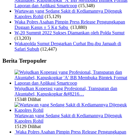
Akuntabel, Kapuskopkar ‘A’ BB Membuka Bimtek Format
Laporan dan Aplikasi Smartcoop
(15,348)
Wartawan yang Sedang Sakit di Kediamannya Dijenguk
Kapolres Rohil
(15,129)
Waka Polres Asahan Pimpin Press Release Pengungkapan
Dugaan Kasus ± 5 Kg Sabu
(13,880)
W-20 Summit 2022 Sukses Diamankan oleh Polda Sumut
(13,203)
Wakapolda Sumut Dengarkan Curhat Ibu-ibu Jamaah di
Safari Subuh
(12,447)
Berita Terpopuler
Wujudkan Koperasi yang Profesional, Transparan dan
Akuntabel, Kapuskopkar &#8216…
15348 Dilihat
Wartawan yang Sedang Sakit di Kediamannya Dijenguk
Kapolres Rohil
15129 Dilihat
Waka Polres Asahan Pimpin Press Release Pengungkapan