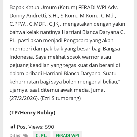
Bapak Ketua Umum (Ketum) FERADI WPI Adv.
Donny Andretti, S.H., S.Kom., M.Kom., C.Md.,
C.PFW., C.MDF., C.JKJ. mengatakan dengan yakin
bahwa kelak nantinya Harriani Bianca Daryana C.
PL. pasti akan menjadi Pengacara yang akan
memberi dampak baik yang besar bagi Bangsa
Indonesia. Saya melihat sosok warrior atau
pejuang keadilan yang tegas kuat dan berani di
dalam pribadi Harriani Bianca Daryana. Suatu
kehormatan bagi saya boleh mengenal beliau,”
ujarnya, saat ditemui awak media, Jumat
(27/2/2026). (Ezri Situmorang)
(TP/Henry Robby)
Post Views:
590
Ditag
C. PL.
FERADI WPI