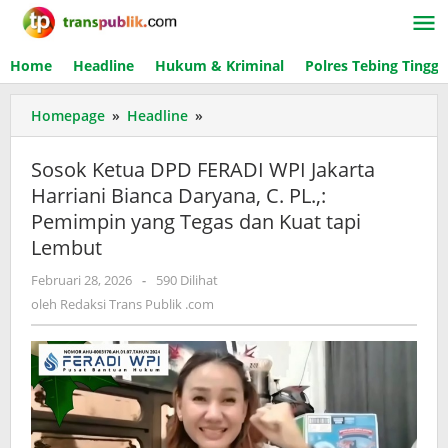
Lewati
ke
konten
Home
Headline
Hukum & Kriminal
Polres Tebing Tinggi
Homepage
»
Headline
»
Sosok
Ketua
DPD
Sosok Ketua DPD FERADI WPI Jakarta
FERADI
Harriani Bianca Daryana, C. PL.,:
WPI
Pemimpin yang Tegas dan Kuat tapi
Jakarta
Harriani
Lembut
Bianca
Februari 28, 2026
oleh
-
590 Dilihat
Daryana,
Redaksi
oleh
Redaksi Trans Publik .com
C.
Trans
PL.,:
Publik
Pemimpin
.com
yang
Tegas
dan
Kuat