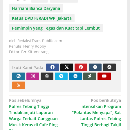
Harriani Bianca Daryana
Ketua DPD FERADI WPI Jakarta
Pemimpin yang Tegas dan Kuat tapi Lembut
oleh
Redaksi Trans Publik .com
Penulis: Henry Robby
Editor: Ezri Situmorang
Ikuti Kami Pada
Navigasi
Pos sebelumnya
Pos berikutnya
Polres Tebing Tinggi
Intensifkan Program
pos
Tindaklanjuti Laporan
“Polantas Menyapa”, Sat
Warga Terkait Gangguan
Lantas Polres Tebing
Musik Keras di Cafe Ping
Tinggi Berbagi Takjil