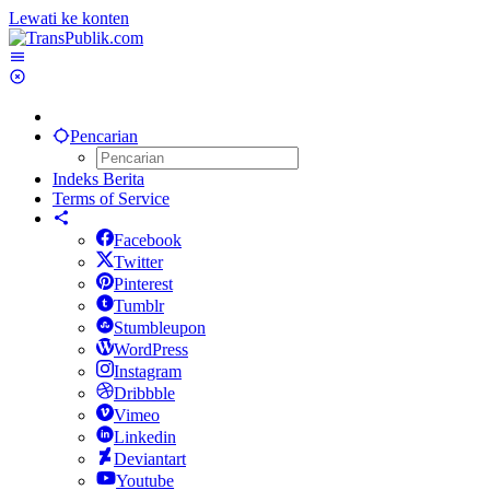
Lewati ke konten
Pencarian
Indeks Berita
Terms of Service
Facebook
Twitter
Pinterest
Tumblr
Stumbleupon
WordPress
Instagram
Dribbble
Vimeo
Linkedin
Deviantart
Youtube