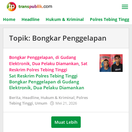
Lewati
ke
konten
Home
Headline
Hukum & Kriminal
Polres Tebing Tinggi
Topik:
Bongkar Penggelapan
Bongkar Penggelapan
,
di Gudang
Elektronik
,
Dua Pelaku Diamankan
,
Sat
Reskrim Polres Tebing Tinggi
Sat Reskrim Polres Tebing Tinggi
Bongkar Penggelapan di Gudang
Elektronik, Dua Pelaku Diamankan
Berita
,
Headline
,
Hukum & Kriminal
,
Polres
Tebing Tinggi
,
Umum
Mei 21, 2026
oleh
Redaksi
Trans
Publik
Muat Lebih