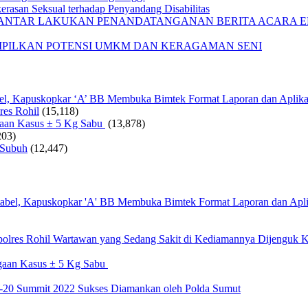
rasan Seksual terhadap Penyandang Disabilitas
IANTAR LAKUKAN PENANDATANGANAN BERITA ACARA EF
AMPILKAN POTENSI UMKM DAN KERAGAMAN SENI
bel, Kapuskopkar ‘A’ BB Membuka Bimtek Format Laporan dan Aplika
res Rohil
(15,118)
gaan Kasus ± 5 Kg Sabu
(13,878)
203)
 Subuh
(12,447)
Wartawan yang Sedang Sakit di Kediamannya Dijenguk K
gaan Kasus ± 5 Kg Sabu
20 Summit 2022 Sukses Diamankan oleh Polda Sumut