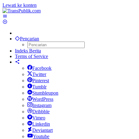
Lewati ke konten
Pencarian
Indeks Berita
Terms of Service
Facebook
Twitter
Pinterest
Tumblr
Stumbleupon
WordPress
Instagram
Dribbble
Vimeo
Linkedin
Deviantart
Youtube