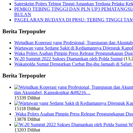
Satreskrim Polres Tebing Tinggi Amankan Terduga Pelaku Keke
PEMKO TEBING TINGGI DAN PLN UP3 PEMATANGS
BULAN
PAGELARAN BUDAYA DI PRSU: TEBING TINGGI T
Berita Terpopuler
Wujudkan Koperasi yang Profesional, Transparan dan Akunta
Wartawan yang Sedang Sakit di Kediamannya Dijenguk Kapol
Waka Polres Asahan Pimpin Press Release Pengungkapan Du
W-20 Summit 2022 Sukses Diamankan oleh Polda Sumut
(13,
Wakapolda Sumut Dengarkan Curhat Ibu-ibu Jamaah di Safari
Berita Terpopuler
dan Akuntabel, Kapuskopkar &#8216…
15339 Dilihat
15118 Dilihat
Waka Polres Asahan Pimpin Press Release Pengungkapan Du
13878 Dilihat
W-
13203 Dilihat