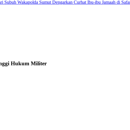
Wakapolda Sumut Dengarkan Curhat Ibu-ibu Jamaah di Safa
nggi Hukum Militer