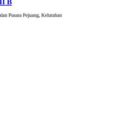
II B
alan Pusara Pejuang, Kelurahan