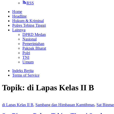
RSS
Home
Headline
Hukum & Kriminal
Polres Tebing Tinggi
Lainnya
DPRD Medan
Nasional
Pemerintahan
Pakpak Bharat
Polri
TNI
Umum
Indeks Berita
Terms of Service
Topik:
di Lapas Kelas II B
di Lapas Kelas II B
,
Sambang dan Himbauan Kamtibmas
,
Sat Binmas