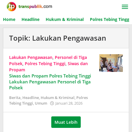
Lewati
ke
konten
Home
Headline
Hukum & Kriminal
Polres Tebing Tinggi
Topik:
Lakukan Pengawasan
Lakukan Pengawasan
,
Personel di Tiga
Polsek
,
Polres Tebing Tinggi
,
Siwas dan
Propam
Siwas dan Propam Polres Tebing Tinggi
Lakukan Pengawasan Personel di Tiga
Polsek
Berita
,
Headline
,
Hukum & Kriminal
,
Polres
Tebing Tinggi
,
Umum
Januari 28, 2026
oleh
Redaksi
Trans
Publik
Muat Lebih