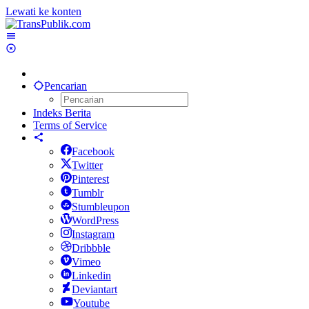
Lewati ke konten
Pencarian
Indeks Berita
Terms of Service
Facebook
Twitter
Pinterest
Tumblr
Stumbleupon
WordPress
Instagram
Dribbble
Vimeo
Linkedin
Deviantart
Youtube