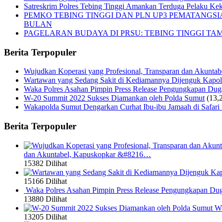
Satreskrim Polres Tebing Tinggi Amankan Terduga Pelaku Keke
PEMKO TEBING TINGGI DAN PLN UP3 PEMATANGS
BULAN
PAGELARAN BUDAYA DI PRSU: TEBING TINGGI T
Berita Terpopuler
Wujudkan Koperasi yang Profesional, Transparan dan Akunta
Wartawan yang Sedang Sakit di Kediamannya Dijenguk Kapol
Waka Polres Asahan Pimpin Press Release Pengungkapan Du
W-20 Summit 2022 Sukses Diamankan oleh Polda Sumut
(13,
Wakapolda Sumut Dengarkan Curhat Ibu-ibu Jamaah di Safari
Berita Terpopuler
dan Akuntabel, Kapuskopkar &#8216…
15382 Dilihat
15166 Dilihat
Waka Polres Asahan Pimpin Press Release Pengungkapan Du
13880 Dilihat
W-
13205 Dilihat