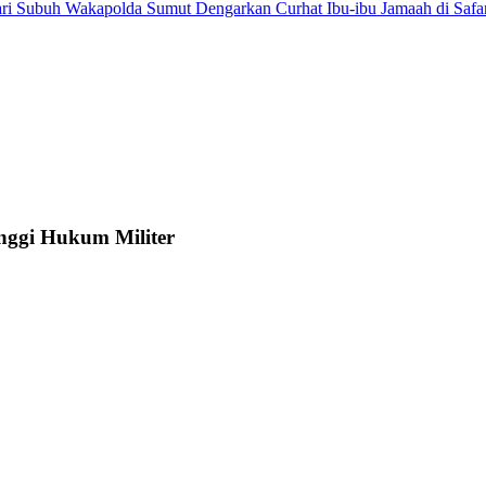
Wakapolda Sumut Dengarkan Curhat Ibu-ibu Jamaah di Safa
nggi Hukum Militer