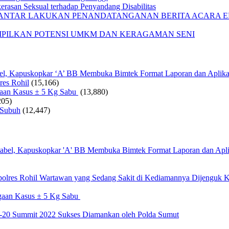
rasan Seksual terhadap Penyandang Disabilitas
IANTAR LAKUKAN PENANDATANGANAN BERITA ACARA EF
AMPILKAN POTENSI UMKM DAN KERAGAMAN SENI
bel, Kapuskopkar ‘A’ BB Membuka Bimtek Format Laporan dan Aplika
res Rohil
(15,166)
gaan Kasus ± 5 Kg Sabu
(13,880)
205)
 Subuh
(12,447)
Wartawan yang Sedang Sakit di Kediamannya Dijenguk K
gaan Kasus ± 5 Kg Sabu
20 Summit 2022 Sukses Diamankan oleh Polda Sumut