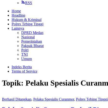
RSS
Home
Headline
Hukum & Kriminal
Polres Tebing Tinggi
Lainnya
DPRD Medan
Nasional
Pemerintahan
Pakpak Bharat
Polri
TNI
Umum
Indeks Berita
Terms of Service
Topik:
Pelaku Spesialis Curan
Berhasil Ditangkap
,
Pelaku Spesialis Curanmor
,
Polres Tebing Tinggi