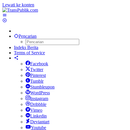
Lewati ke konten
Pencarian
Indeks Berita
Terms of Service
Facebook
Twitter
Pinterest
Tumblr
Stumbleupon
WordPress
Instagram
Dribbble
Vimeo
Linkedin
Deviantart
Youtube