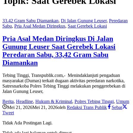
Topik:
Saat Gerebek Lokasi
33.42 Gram Sabu Diamankan
,
Di Jalan Gunung Leuser
,
Peredaran
Sabu
,
Pria Asal Medan Diringkus
,
Saat Gerebek Lokasi
Pria Asal Medan Diringkus Di Jalan
Gunung Leuser Saat Gerebek Lokasi
Peredaran Sabu, 33,42 Gram Sabu
Diamankan
Tebing Tinggi, Transpublik.com,- Menindaklanjuti pengaduan
masyarakat (Dumas) terkait dugaan aktivitas peredaran narkotika,
Satresnarkoba Polres Tebing Tinggi melakukan penggerebekan di
Jalan Gunung Leuser,
Berita
,
Headline
,
Hukum & Kriminal
,
Polres Tebing Tinggi
,
Umum
Mei 21, 2026
Mei 21, 2026
oleh
Redaksi Trans Publik
Sebar
Tweet
Tidak Ada Postingan Lagi.
Tidak ada lagi halaman untuk dimuat.