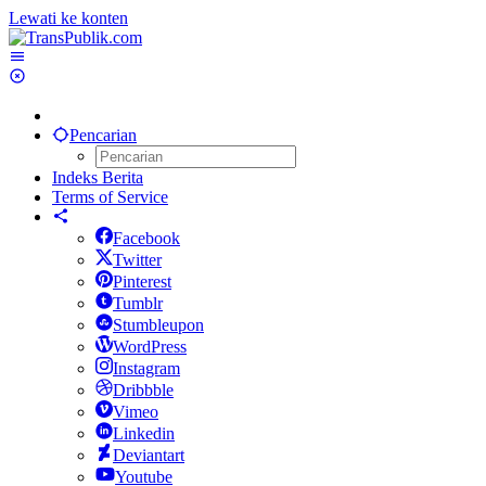
Lewati ke konten
Pencarian
Indeks Berita
Terms of Service
Facebook
Twitter
Pinterest
Tumblr
Stumbleupon
WordPress
Instagram
Dribbble
Vimeo
Linkedin
Deviantart
Youtube