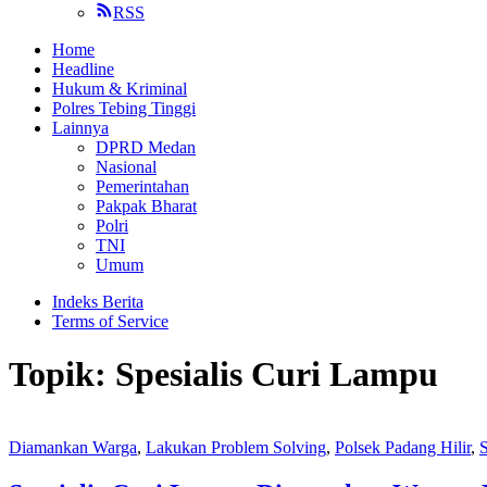
RSS
Home
Headline
Hukum & Kriminal
Polres Tebing Tinggi
Lainnya
DPRD Medan
Nasional
Pemerintahan
Pakpak Bharat
Polri
TNI
Umum
Indeks Berita
Terms of Service
Topik:
Spesialis Curi Lampu
Diamankan Warga
,
Lakukan Problem Solving
,
Polsek Padang Hilir
,
S