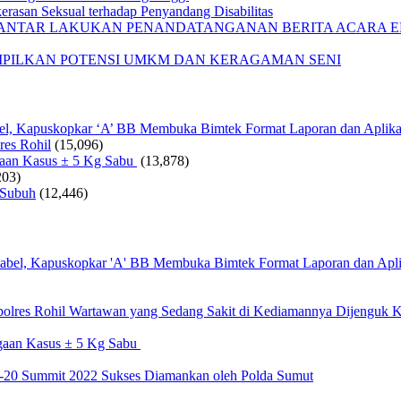
rasan Seksual terhadap Penyandang Disabilitas
IANTAR LAKUKAN PENANDATANGANAN BERITA ACARA EF
AMPILKAN POTENSI UMKM DAN KERAGAMAN SENI
bel, Kapuskopkar ‘A’ BB Membuka Bimtek Format Laporan dan Aplika
res Rohil
(15,096)
gaan Kasus ± 5 Kg Sabu
(13,878)
203)
 Subuh
(12,446)
Wartawan yang Sedang Sakit di Kediamannya Dijenguk K
gaan Kasus ± 5 Kg Sabu
20 Summit 2022 Sukses Diamankan oleh Polda Sumut