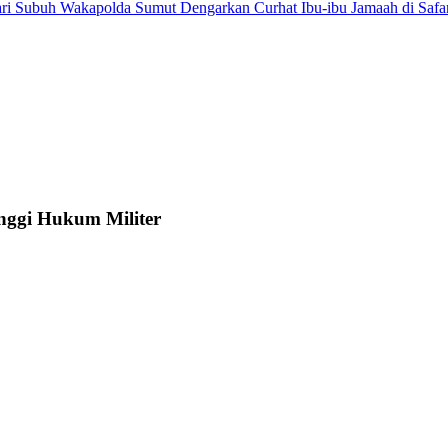
Wakapolda Sumut Dengarkan Curhat Ibu-ibu Jamaah di Safa
nggi Hukum Militer