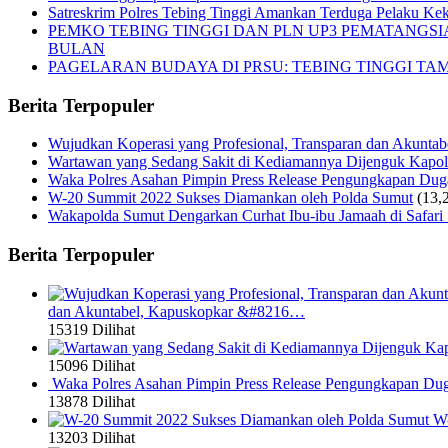
Satreskrim Polres Tebing Tinggi Amankan Terduga Pelaku Keke
PEMKO TEBING TINGGI DAN PLN UP3 PEMATANGS
BULAN
PAGELARAN BUDAYA DI PRSU: TEBING TINGGI T
Berita Terpopuler
Wujudkan Koperasi yang Profesional, Transparan dan Akunta
Wartawan yang Sedang Sakit di Kediamannya Dijenguk Kapol
Waka Polres Asahan Pimpin Press Release Pengungkapan Du
W-20 Summit 2022 Sukses Diamankan oleh Polda Sumut
(13,
Wakapolda Sumut Dengarkan Curhat Ibu-ibu Jamaah di Safari
Berita Terpopuler
dan Akuntabel, Kapuskopkar &#8216…
15319 Dilihat
15096 Dilihat
Waka Polres Asahan Pimpin Press Release Pengungkapan Du
13878 Dilihat
W-
13203 Dilihat