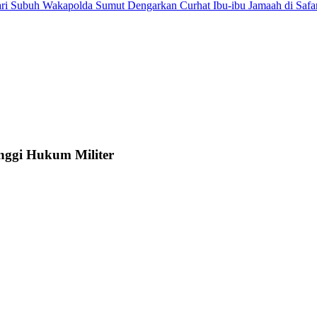
Wakapolda Sumut Dengarkan Curhat Ibu-ibu Jamaah di Safa
nggi Hukum Militer