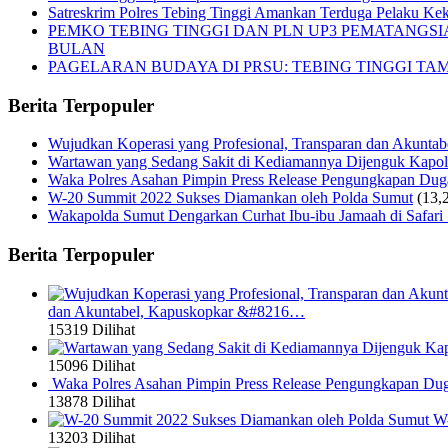
Satreskrim Polres Tebing Tinggi Amankan Terduga Pelaku Keke
PEMKO TEBING TINGGI DAN PLN UP3 PEMATANGS
BULAN
PAGELARAN BUDAYA DI PRSU: TEBING TINGGI T
Berita Terpopuler
Wujudkan Koperasi yang Profesional, Transparan dan Akunta
Wartawan yang Sedang Sakit di Kediamannya Dijenguk Kapol
Waka Polres Asahan Pimpin Press Release Pengungkapan Du
W-20 Summit 2022 Sukses Diamankan oleh Polda Sumut
(13,
Wakapolda Sumut Dengarkan Curhat Ibu-ibu Jamaah di Safari
Berita Terpopuler
dan Akuntabel, Kapuskopkar &#8216…
15319 Dilihat
15096 Dilihat
Waka Polres Asahan Pimpin Press Release Pengungkapan Du
13878 Dilihat
W-
13203 Dilihat