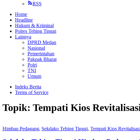
RSS
Home
Headline
Hukum & Kriminal
Polres Tebing Tinggi
Lainnya
DPRD Medan
Nasional
Pemerintahan
Pakpak Bharat
Polri
TNI
Umum
Indeks Berita
Terms of Service
Topik:
Tempati Kios Revitalisas
Himbau Pedagang
,
Sekdako Tebing Tinggi
,
Tempati Kios Revitalisas