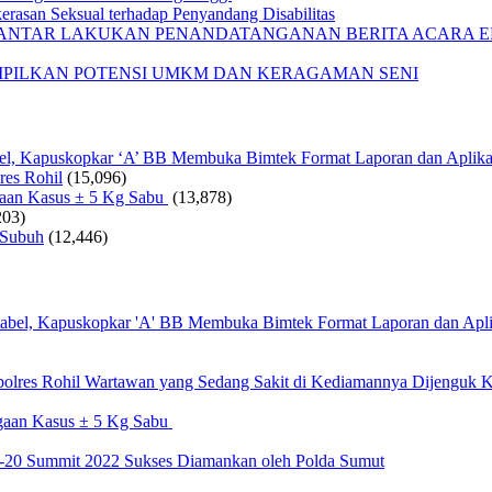
rasan Seksual terhadap Penyandang Disabilitas
IANTAR LAKUKAN PENANDATANGANAN BERITA ACARA EF
AMPILKAN POTENSI UMKM DAN KERAGAMAN SENI
bel, Kapuskopkar ‘A’ BB Membuka Bimtek Format Laporan dan Aplika
res Rohil
(15,096)
gaan Kasus ± 5 Kg Sabu
(13,878)
203)
 Subuh
(12,446)
Wartawan yang Sedang Sakit di Kediamannya Dijenguk K
gaan Kasus ± 5 Kg Sabu
20 Summit 2022 Sukses Diamankan oleh Polda Sumut