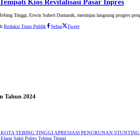
empati Kios Revitalisasi Pasar Inpres
ebing Tinggi, Erwin Suheri Damanik, meninjau langsung progres pengis
eh
Redaksi Trans Publik
Sebar
Tweet
an Tahun 2024
 KOTA TEBING TINGGI APRESIASI PENURUNAN STUNTING
Elang Sakti Polres Tebing Tinggi