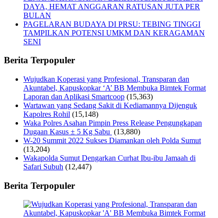
DAYA, HEMAT ANGGARAN RATUSAN JUTA PER
BULAN
PAGELARAN BUDAYA DI PRSU: TEBING TINGGI
TAMPILKAN POTENSI UMKM DAN KERAGAMAN
SENI
Berita Terpopuler
Wujudkan Koperasi yang Profesional, Transparan dan
Akuntabel, Kapuskopkar ‘A’ BB Membuka Bimtek Format
Laporan dan Aplikasi Smartcoop
(15,363)
Wartawan yang Sedang Sakit di Kediamannya Dijenguk
Kapolres Rohil
(15,148)
Waka Polres Asahan Pimpin Press Release Pengungkapan
Dugaan Kasus ± 5 Kg Sabu
(13,880)
W-20 Summit 2022 Sukses Diamankan oleh Polda Sumut
(13,204)
Wakapolda Sumut Dengarkan Curhat Ibu-ibu Jamaah di
Safari Subuh
(12,447)
Berita Terpopuler