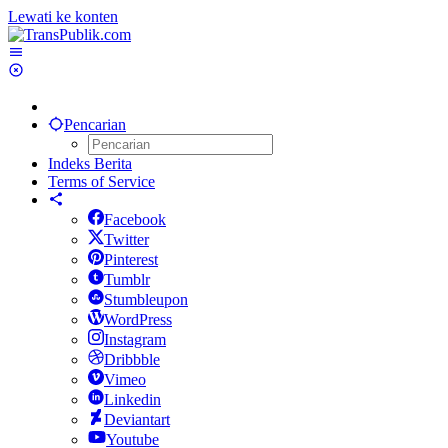
Lewati ke konten
Pencarian
Indeks Berita
Terms of Service
Facebook
Twitter
Pinterest
Tumblr
Stumbleupon
WordPress
Instagram
Dribbble
Vimeo
Linkedin
Deviantart
Youtube