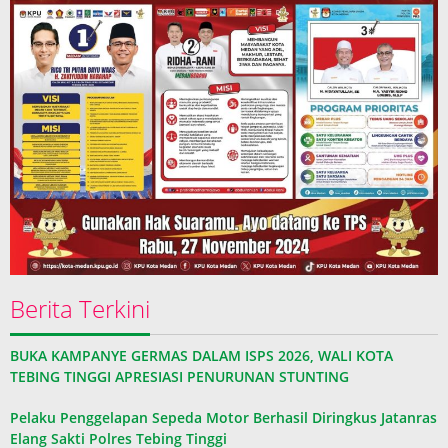
Berita Terkini
BUKA KAMPANYE GERMAS DALAM ISPS 2026, WALI KOTA
TEBING TINGGI APRESIASI PENURUNAN STUNTING
Pelaku Penggelapan Sepeda Motor Berhasil Diringkus Jatanras
Elang Sakti Polres Tebing Tinggi