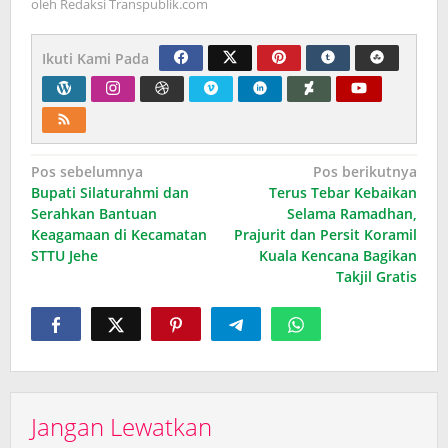
oleh
Redaksi Transpublik.com
Ikuti Kami Pada
Navigasi
Pos sebelumnya
Pos berikutnya
Bupati Silaturahmi dan
Terus Tebar Kebaikan
pos
Serahkan Bantuan
Selama Ramadhan,
Keagamaan di Kecamatan
Prajurit dan Persit Koramil
STTU Jehe
Kuala Kencana Bagikan
Takjil Gratis
Jangan Lewatkan