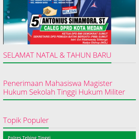
SELAMAT NATAL & TAHUN BARU
Penerimaan Mahasiswa Magister
Hukum Sekolah Tinggi Hukum Militer
Topik Populer
Polres Tebing Tinggi