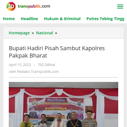
Lewati
ke
konten
Home
Headline
Hukum & Kriminal
Polres Tebing Tinggi
Homepage
»
Nasional
»
Bupati
Hadiri
Pisah
Bupati Hadiri Pisah Sambut Kapolres
Sambut
Pakpak Bharat
Kapolres
Pakpak
April 15, 2023
oleh
-
792 Dilihat
Bharat
Redaksi
oleh
Redaksi Transpublik.com
Transpublik.com