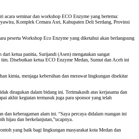
ri acara seminar dan workshop ECO Enzyme yang bertema:
reyawira, Komplek Cemara Asri, Kabupaten Deli Serdang, Provinsi
 para peserta Workshop Eco Enzyme yang diketahui akan berlangsung
dari ketua panitia, Surijandi (Asen) mengatakan sangat
an tim. Disebutkan ketua ECO Enzyme Medan, Sumut dan Aceh ini
an kimia, menjaga kebersihan dan merawat lingkungan disekitar
dak diragukan dalam bidang ini. Terimakasih atas kerjasama dan
i akhir kegiatan termasuk juga para sponsor yang telah
n dan keberagaman alam ini. “Saya percaya didalam ruangan ini
bih hijau dan berkelanjutan,”ucapnya.
contoh yang baik bagi lingkungan masyarakat kota Medan dan