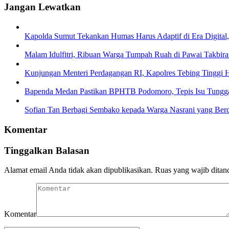
Jangan Lewatkan
Kapolda Sumut Tekankan Humas Harus Adaptif di Era Digital, 
Malam Idulfitri, Ribuan Warga Tumpah Ruah di Pawai Takbir
Kunjungan Menteri Perdagangan RI, Kapolres Tebing Tinggi H
Bapenda Medan Pastikan BPHTB Podomoro, Tepis Isu Tunggaka
Sofian Tan Berbagi Sembako kepada Warga Nasrani yang Ber
Komentar
Tinggalkan Balasan
Alamat email Anda tidak akan dipublikasikan.
Ruas yang wajib ditan
Komentar