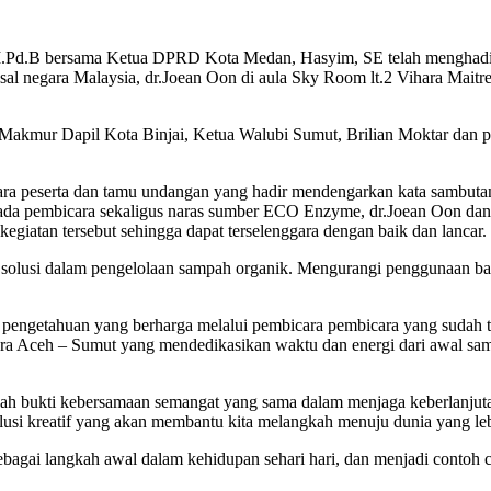
.Pd.B bersama Ketua DPRD Kota Medan, Hasyim, SE telah menghadi
al negara Malaysia, dr.Joean Oon di aula Sky Room lt.2 Vihara Mait
o Makmur Dapil Kota Binjai, Ketua Walubi Sumut, Brilian Moktar dan
ra peserta dan tamu undangan yang hadir mendengarkan kata sambutan 
epada pembicara sekaligus naras sumber ECO Enzyme, dr.Joean Oon d
kegiatan tersebut sehingga dapat terselenggara dengan baik dan lancar.
solusi dalam pengelolaan sampah organik. Mengurangi penggunaan bah
pengetahuan yang berharga melalui pembicara pembicara yang sudah ti
a Aceh – Sumut yang mendedikasikan waktu dan energi dari awal sampa
lah bukti kebersamaan semangat yang sama dalam menjaga keberlanjuta
solusi kreatif yang akan membantu kita melangkah menuju dunia yang le
agai langkah awal dalam kehidupan sehari hari, dan menjadi contoh 