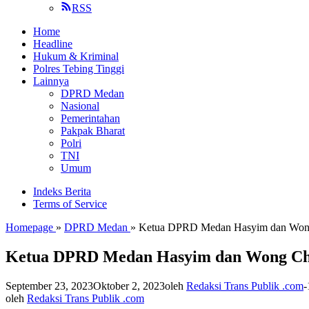
RSS
Home
Headline
Hukum & Kriminal
Polres Tebing Tinggi
Lainnya
DPRD Medan
Nasional
Pemerintahan
Pakpak Bharat
Polri
TNI
Umum
Indeks Berita
Terms of Service
Homepage
»
DPRD Medan
»
Ketua DPRD Medan Hasyim dan Wong
Ketua DPRD Medan Hasyim dan Wong Ch
September 23, 2023
Oktober 2, 2023
oleh
Redaksi Trans Publik .com
-
oleh
Redaksi Trans Publik .com