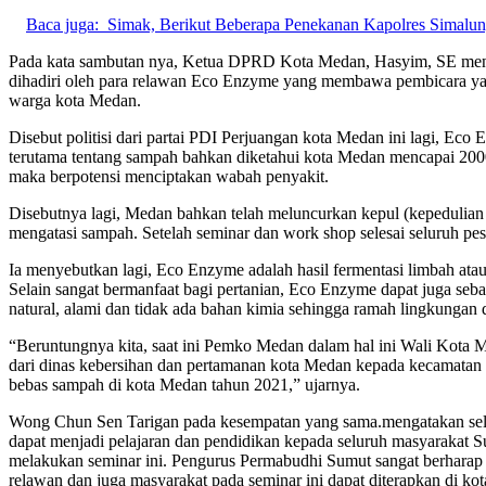
Baca juga:
Simak, Berikut Beberapa Penekanan Kapolres Simal
Pada kata sambutan nya, Ketua DPRD Kota Medan, Hasyim, SE menga
dihadiri oleh para relawan Eco Enzyme yang membawa pembicara ya
warga kota Medan.
Disebut politisi dari partai PDI Perjuangan kota Medan ini lagi, Ec
terutama tentang sampah bahkan diketahui kota Medan mencapai 2000 
maka berpotensi menciptakan wabah penyakit.
Disebutnya lagi, Medan bahkan telah meluncurkan kepul (kepeduli
mengatasi sampah. Setelah seminar dan work shop selesai seluruh p
Ia menyebutkan lagi, Eco Enzyme adalah hasil fermentasi limbah a
Selain sangat bermanfaat bagi pertanian, Eco Enzyme dapat juga sebag
natural, alami dan tidak ada bahan kimia sehingga ramah lingkungan 
“Beruntungnya kita, saat ini Pemko Medan dalam hal ini Wali Kota
dari dinas kebersihan dan pertamanan kota Medan kepada kecamatan
bebas sampah di kota Medan tahun 2021,” ujarnya.
Wong Chun Sen Tarigan pada kesempatan yang sama.mengatakan selak
dapat menjadi pelajaran dan pendidikan kepada seluruh masyarakat 
melakukan seminar ini. Pengurus Permabudhi Sumut sangat berharap m
relawan dan juga masyarakat pada seminar ini dapat diterapkan di k