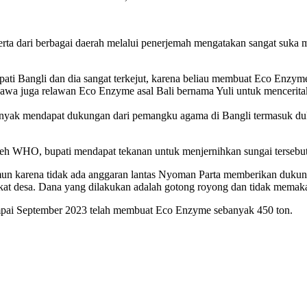
rta dari berbagai daerah melalui penerjemah mengatakan sangat suka me
upati Bangli dan dia sangat terkejut, karena beliau membuat Eco Enzym
ibawa juga relawan Eco Enzyme asal Bali bernama Yuli untuk mencerit
banyak mendapat dukungan dari pemangku agama di Bangli termasuk d
oleh WHO, bupati mendapat tekanan untuk menjernihkan sungai tersebut
 namun karena tidak ada anggaran lantas Nyoman Parta memberikan duk
kat desa. Dana yang dilakukan adalah gotong royong dan tidak memaka
mpai September 2023 telah membuat Eco Enzyme sebanyak 450 ton.