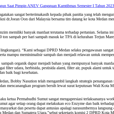
ungun Saat Pimpin ANEV Gangguan Kamtibmas Semester I Tahun 202
takan sangat berterimakasih kepada pihak panitia yang telah meng
kni dr.Joean Oon dari Malaysia bersama tim datang ke kota Medan m
o Enzim memiliki banyak manfaat terutama terhadap pertanian. Selama 
ton sampah per hari sampah masuk ke TPA di kelurahan Terjun Marelan.
an lingkungan). “Kami sebagai DPRD Medan selaku pengawasan sangat
eserta mampu meminimalisir sampah dan menjadi relawan untuk memper
tau sampah organik dapur menjadi bahan yang mempunyai banyak manfa
ai filter udara, herbisida, pestisida alami, filter air, pupuk alami u
dan baik bagi kesehatan.
 Medan, Bobby Nasution telah mengambil langkah strategis penangan
 dan mencanangkan program bersih lewat surat keputusan Wali Kota M
u ketua Permabudhi Sumut sangat mengapresiasi terlaksananya works
Sumut agar setiap orang dapat melakukan eco Enzyme dan baik terhad
asyarkat dan peserta dapat antusias apalagi narasumbernya langsung 
ota Medan dan Sumatera Utara,”sebut sekretaris komisi 2 DPRD Kota M