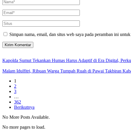
Simpan nama, email, dan situs web saya pada peramban ini untuk
Kapolda Sumut Tekankan Humas Harus Adaptif di Era Digital, Perkua
Malam Idulfitri, Ribuan Warga Tumpah Ruah di Pawai Takbiran Kab
1
2
3
…
362
Berikutnya
No More Posts Available.
No more pages to load.