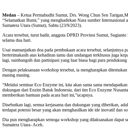
Medan
– Ketua Permabudhi Sumut, Drs. Wong Chun Sen Tarigan,M
“Selamatkan Bumi,” yang menghadirkan Nara sumber Internasional as
Sumatera Utara (Sumut), Sabtu (23/9/2023).
Acara tersebut, turut hadir, anggota DPRD Provinsi Sumut, Sugiant
selama dua hari.
Usai mamanjatkan doa pada pembukaan acara tersebut, selanjutnya pa
berterimakasih atas kehadiran tamu dan undangan terkhusus juga k
lagi, sumbangsih dan partisipasi yang luar biasa bagi para pendukung 
Dengan pelaksanaan workshop tersebut, ia mengharapkan ditemukan 
masing masing.
“Melalui seminar Eco Enzyme ini, kita akan sama sama mendapatkan 
dukungan dari Enzim Batuk Indonesia, dari tim Eco Enzyme Nusantar
memberikan bantuan pada acara hari ini,”ucapnya.
Disebutkan lagi, semua kerjasama dan dukungan yang diberikan, ada
terdapat potensi besar yang akan menghasilkan ide ide inovatif dan 
Dia pun mengharapkan semoga workshop yang dilaksanakan dapat seb
Sumatera Utara- Aceh.