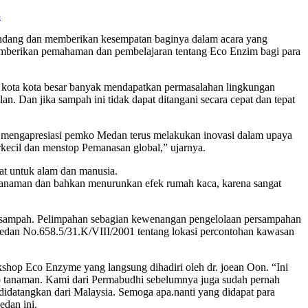
3
undang dan memberikan kesempatan baginya dalam acara yang
emberikan pemahaman dan pembelajaran tentang Eco Enzim bagi para
ini kota kota besar banyak mendapatkan permasalahan lingkungan
 Dan jika sampah ini tidak dapat ditangani secara cepat dan tepat
 mengapresiasi pemko Medan terus melakukan inovasi dalam upaya
kecil dan menstop Pemanasan global,” ujarnya.
at untuk alam dan manusia.
ntuk tanaman dan bahkan menurunkan efek rumah kaca, karena sangat
an sampah. Pelimpahan sebagian kewenangan pengelolaan persampahan
edan No.658.5/31.K/VIII/2001 tentang lokasi percontohan kawasan
hop Eco Enzyme yang langsung dihadiri oleh dr. joean Oon. “Ini
ap tanaman. Kami dari Permabudhi sebelumnya juga sudah pernah
didatangkan dari Malaysia. Semoga apa.nanti yang didapat para
edan ini.