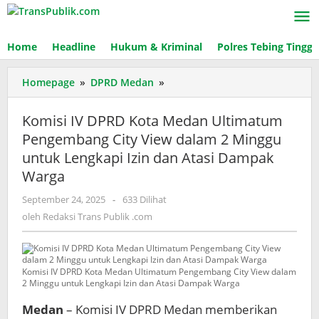
Lewati
ke
konten
Home
Headline
Hukum & Kriminal
Polres Tebing Tinggi
Homepage
»
DPRD Medan
»
Komisi
IV
DPRD
Komisi IV DPRD Kota Medan Ultimatum
Kota
Pengembang City View dalam 2 Minggu
Medan
untuk Lengkapi Izin dan Atasi Dampak
Ultimatum
Pengembang
Warga
City
September 24, 2025
oleh
-
633 Dilihat
View
Redaksi
oleh
Redaksi Trans Publik .com
dalam
Trans
2
Publik
Minggu
.com
untuk
Komisi IV DPRD Kota Medan Ultimatum Pengembang City View dalam
Lengkapi
2 Minggu untuk Lengkapi Izin dan Atasi Dampak Warga
Izin
dan
Medan
– Komisi IV DPRD Medan memberikan