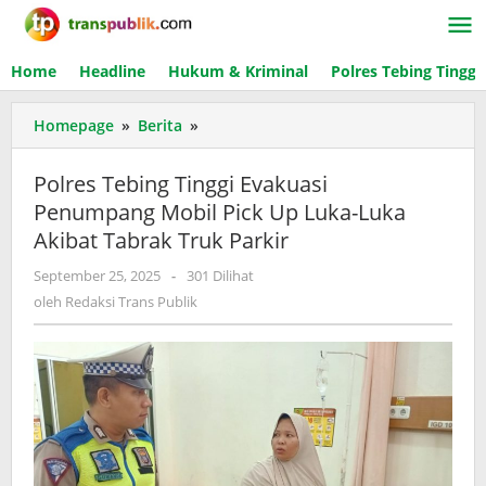
Lewati
ke
konten
Home
Headline
Hukum & Kriminal
Polres Tebing Tinggi
Homepage
»
Berita
»
Polres
Tebing
Tinggi
Polres Tebing Tinggi Evakuasi
Evakuasi
Penumpang Mobil Pick Up Luka-Luka
Penumpang
Akibat Tabrak Truk Parkir
Mobil
Pick
September 25, 2025
oleh
-
301 Dilihat
Up
Redaksi
oleh
Redaksi Trans Publik
Luka-
Trans
Luka
Publik
Akibat
Tabrak
Truk
Parkir