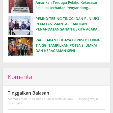
Amankan Terduga Pelaku Kekerasan
Seksual terhadap Penyandang
Disabilitas
PEMKO TEBING TINGGI DAN PLN UP3
PEMATANGSIANTAR LAKUKAN
PENANDATANGANAN BERITA ACARA
EFISIENSI DAYA, HEMAT ANGGARAN
RATUSAN JUTA PER BULAN
PAGELARAN BUDAYA DI PRSU: TEBING
TINGGI TAMPILKAN POTENSI UMKM
DAN KERAGAMAN SENI
Komentar
Tinggalkan Balasan
Alamat email Anda tidak akan dipublikasikan.
Ruas yang wajib
ditandai
*