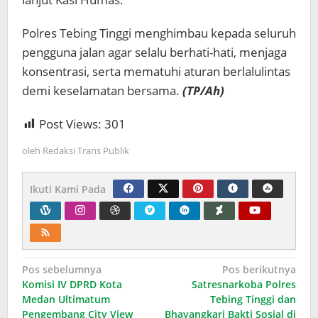
Polres Tebing Tinggi menghimbau kepada seluruh
pengguna jalan agar selalu berhati-hati, menjaga
konsentrasi, serta mematuhi aturan berlalulintas
demi keselamatan bersama.
(TP/Ah)
Post Views:
301
oleh
Redaksi Trans Publik
Ikuti Kami Pada
Navigasi
Pos sebelumnya
Pos berikutnya
Komisi IV DPRD Kota
Satresnarkoba Polres
pos
Medan Ultimatum
Tebing Tinggi dan
Pengembang City View
Bhayangkari Bakti Sosial di