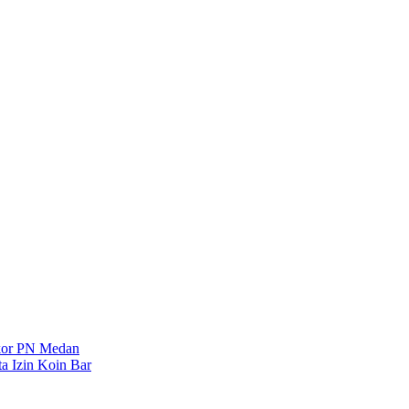
ikor PN Medan
a Izin Koin Bar