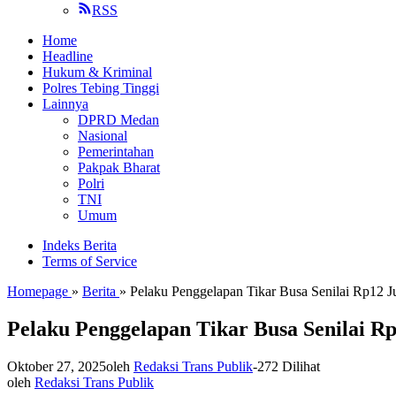
RSS
Home
Headline
Hukum & Kriminal
Polres Tebing Tinggi
Lainnya
DPRD Medan
Nasional
Pemerintahan
Pakpak Bharat
Polri
TNI
Umum
Indeks Berita
Terms of Service
Homepage
»
Berita
»
Pelaku Penggelapan Tikar Busa Senilai Rp12 J
Pelaku Penggelapan Tikar Busa Senilai R
Oktober 27, 2025
oleh
Redaksi Trans Publik
-
272 Dilihat
oleh
Redaksi Trans Publik