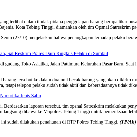
ang terlibat dalam tindak pidana penggelapan barang berupa tikar busa
enis, Kota Tebing Tinggi, diamankan oleh tim Opsnal Satreskrim pad
enin (27/10) menjelaskan bahwa penangkapan terhadap pelaku berawal 
h, Sat Reskrim Polres Dairi Ringkus Pelaku di Sumbul
b di gudang Toko Asiatika, Jalan Pattimura Kelurahan Pasar Baru. Saat
 barang tersebut ke dalam dua unit becak barang yang akan dikirim m
etapi telepon pelaku sudah tidak aktif dan keberadaannya tidak dike
Narkotika Jenis Sabu
. Berdasarkan laporan tersebut, tim opsnal Satreskrim melakukan penye
n langsung dibawa ke Mapolres Tebing Tinggi untuk pemeriksaan lebi
t ini sudah dilakukan penahanan di RTP Polres Tebing Tinggi.
(TP/Ah)