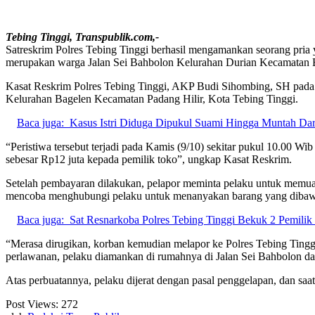
Tebing Tinggi, Transpublik.com,-
Satreskrim Polres Tebing Tinggi berhasil mengamankan seorang pria y
merupakan warga Jalan Sei Bahbolon Kelurahan Durian Kecamatan Baj
Kasat Reskrim Polres Tebing Tinggi, AKP Budi Sihombing, SH pada S
Kelurahan Bagelen Kecamatan Padang Hilir, Kota Tebing Tinggi.
Baca juga:
Kasus Istri Diduga Dipukul Suami Hingga Muntah Dara
“Peristiwa tersebut terjadi pada Kamis (9/10) sekitar pukul 10.00 Wi
sebesar Rp12 juta kepada pemilik toko”, ungkap Kasat Reskrim.
Setelah pembayaran dilakukan, pelapor meminta pelaku untuk memuat
mencoba menghubungi pelaku untuk menanyakan barang yang dibawa, t
Baca juga:
Sat Resnarkoba Polres Tebing Tinggi Bekuk 2 Pemilik 
“Merasa dirugikan, korban kemudian melapor ke Polres Tebing Tinggi
perlawanan, pelaku diamankan di rumahnya di Jalan Sei Bahbolon da
Atas perbuatannya, pelaku dijerat dengan pasal penggelapan, dan saa
Post Views:
272