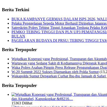
Berita Terkini
BUKA KAMPANYE GERMAS DALAM ISPS 2026, WALI
Pelaku Penggelapan Sepeda Motor Berhasil Diringkus Jatanras 
Satreskrim Polres Tebing Tinggi Amankan Terduga Pelaku Keke
PEMKO TEBING TINGGI DAN PLN UP3 PEMATANGS
BULAN
PAGELARAN BUDAYA DI PRSU: TEBING TINGGI T
Berita Terpopuler
Wujudkan Koperasi yang Profesional, Transparan dan Akunta
Wartawan yang Sedang Sakit di Kediamannya Dijenguk Kapol
Waka Polres Asahan Pimpin Press Release Pengungkapan Du
W-20 Summit 2022 Sukses Diamankan oleh Polda Sumut
(13,
Wakapolda Sumut Dengarkan Curhat Ibu-ibu Jamaah di Safari
Berita Terpopuler
dan Akuntabel, Kapuskopkar &#8216…
15363 Dilihat