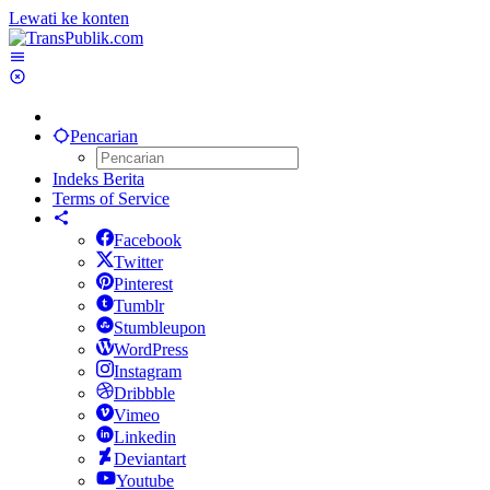
Lewati ke konten
Pencarian
Indeks Berita
Terms of Service
Facebook
Twitter
Pinterest
Tumblr
Stumbleupon
WordPress
Instagram
Dribbble
Vimeo
Linkedin
Deviantart
Youtube