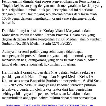
Fenomena ini dimulai dari proses Penyelidikan dan Penyidikan di
Tingkat kejaksaan yang dengan mudah mengarahkan ke siapa yang
harus dijadikan tumbal untuk jadi tersangka, hal ini diperkuat
dengan putusan Hakim yang seolah-olah proses dari Jaksa telah
100% benar dengan menghukum orang yang seharusnya tidak
bersalah.
Demikian bunyi narasi dari Korlap Aliansi Masyarakat dan
Mahasiswa Peduli Keadilan Farhan Pratama. Dalam aksi yang
digelar di depan Kantor Pengadilan Tinggi Medan, jalan Ngumban
Surbakti No. 38 A Medan, Senin (27/10/2025).
Adanya intervensi politik yang seharusnya tidak dapat
mempengaruhi proses hukum ternyata menjadi momok yang
menakutkan bagi orang-orang yang tidak bersalah dan dijadikan
tumbal oleh aparat penegak hukum,lanjut Farhan.
Hari ini ada 1 orang korban dari Nias Selatan terkena rekayasa
persidangan oleh Hakim Pengadilan Negeri Medan Kelas I A
Khusus atas nama Bazisokhi Buulolo nomor perkara : 61/Pid.Sus-
TPK/2025/PN.Mdn. Hilangnya rasa keadilan terhadap putusan
terdakwa dipengaruhi oleh faktor-faktor dari luar pengadilan
sehingga hilangnya indepedensi kekuasaan kehakiman dan
menimbulkan anggapan bahwa hukum dapat diatur semauanya.
Baca juga:
Sat Resnarkoba Polres Tebing Tinggi Tangkap