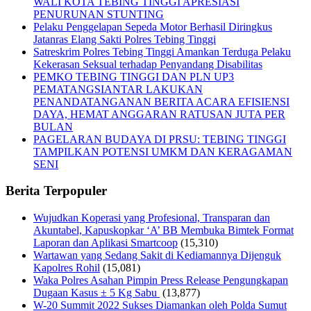
WALI KOTA TEBING TINGGI APRESIASI
PENURUNAN STUNTING
Pelaku Penggelapan Sepeda Motor Berhasil Diringkus
Jatanras Elang Sakti Polres Tebing Tinggi
Satreskrim Polres Tebing Tinggi Amankan Terduga Pelaku
Kekerasan Seksual terhadap Penyandang Disabilitas
PEMKO TEBING TINGGI DAN PLN UP3
PEMATANGSIANTAR LAKUKAN
PENANDATANGANAN BERITA ACARA EFISIENSI
DAYA, HEMAT ANGGARAN RATUSAN JUTA PER
BULAN
PAGELARAN BUDAYA DI PRSU: TEBING TINGGI
TAMPILKAN POTENSI UMKM DAN KERAGAMAN
SENI
Berita Terpopuler
Wujudkan Koperasi yang Profesional, Transparan dan
Akuntabel, Kapuskopkar ‘A’ BB Membuka Bimtek Format
Laporan dan Aplikasi Smartcoop
(15,310)
Wartawan yang Sedang Sakit di Kediamannya Dijenguk
Kapolres Rohil
(15,081)
Waka Polres Asahan Pimpin Press Release Pengungkapan
Dugaan Kasus ± 5 Kg Sabu
(13,877)
W-20 Summit 2022 Sukses Diamankan oleh Polda Sumut