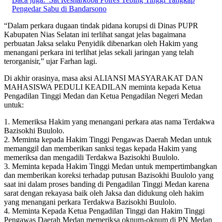
Pengedar Sabu di Bandarsono
“Dalam perkara dugaan tindak pidana korupsi di Dinas PUPR
Kabupaten Nias Selatan ini terlihat sangat jelas bagaimana
perbuatan Jaksa selaku Penyidik dibenarkan oleh Hakim yang
menangani perkara ini terlihat jelas sekali jaringan yang telah
terorganisir,” ujar Farhan lagi.
Di akhir orasinya, masa aksi ALIANSI MASYARAKAT DAN
MAHASISWA PEDULI KEADILAN meminta kepada Ketua
Pengadilan Tinggi Medan dan Ketua Pengadilan Negeri Medan
untuk:
1. Memeriksa Hakim yang menangani perkara atas nama Terdakwa
Bazisokhi Buulolo.
2. Meminta kepada Hakim Tinggi Pengawas Daerah Medan untuk
memanggil dan memberikan sanksi tegas kepada Hakim yang
memeriksa dan mengadili Terdakwa Bazisokhi Buulolo.
3. Meminta kepada Hakim Tinggi Medan untuk mempertimbangkan
dan memberikan koreksi terhadap putusan Bazisokhi Buulolo yang
saat ini dalam proses banding di Pengadilan Tinggi Medan karena
sarat dengan rekayasa baik oleh Jaksa dan didukung oleh hakim
yang menangani perkara Terdakwa Bazisokhi Buulolo.
4. Meminta Kepada Ketua Pengadilan Tinggi dan Hakim Tinggi
Pengawas Daerah Medan memeriksa oknum-oknum di PN Medan