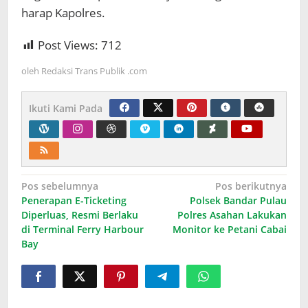
harap Kapolres.
Post Views:
712
oleh
Redaksi Trans Publik .com
Ikuti Kami Pada
Navigasi
Pos sebelumnya
Pos berikutnya
Penerapan E-Ticketing
Polsek Bandar Pulau
pos
Diperluas, Resmi Berlaku
Polres Asahan Lakukan
di Terminal Ferry Harbour
Monitor ke Petani Cabai
Bay