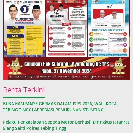
Berita Terkini
BUKA KAMPANYE GERMAS DALAM ISPS 2026, WALI KOTA
TEBING TINGGI APRESIASI PENURUNAN STUNTING
Pelaku Penggelapan Sepeda Motor Berhasil Diringkus Jatanras
Elang Sakti Polres Tebing Tinggi