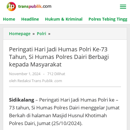
Lewati
ke
konten
Home
Headline
Hukum & Kriminal
Polres Tebing Tinggi
Homepage
»
Polri
»
Peringati
Hari
Jadi
Peringati Hari Jadi Humas Polri Ke-73
Humas
Tahun, Si Humas Polres Dairi Berbagi
Polri
kepada Masyarakat
Ke-
73
November 1, 2024
oleh
-
712 Dilihat
Tahun,
Redaksi
oleh
Redaksi Trans Publik .com
Si
Trans
Humas
Publik
Polres
.com
Sidikalang
– Peringati Hari Jadi Humas Polri ke –
Dairi
Berbagi
73 tahun, Si Humas Polres Dairi menggelar Jumat
kepada
Berkah di halaman Masjid Husnul Khotimah
Masyarakat
Polres Dairi, Jumat (25/10/2024).