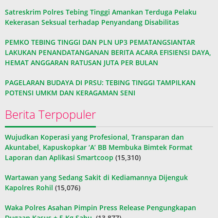
Satreskrim Polres Tebing Tinggi Amankan Terduga Pelaku
Kekerasan Seksual terhadap Penyandang Disabilitas
PEMKO TEBING TINGGI DAN PLN UP3 PEMATANGSIANTAR
LAKUKAN PENANDATANGANAN BERITA ACARA EFISIENSI DAYA,
HEMAT ANGGARAN RATUSAN JUTA PER BULAN
PAGELARAN BUDAYA DI PRSU: TEBING TINGGI TAMPILKAN
POTENSI UMKM DAN KERAGAMAN SENI
Berita Terpopuler
Wujudkan Koperasi yang Profesional, Transparan dan
Akuntabel, Kapuskopkar ‘A’ BB Membuka Bimtek Format
Laporan dan Aplikasi Smartcoop
(15,310)
Wartawan yang Sedang Sakit di Kediamannya Dijenguk
Kapolres Rohil
(15,076)
Waka Polres Asahan Pimpin Press Release Pengungkapan
Dugaan Kasus ± 5 Kg Sabu
(13,877)