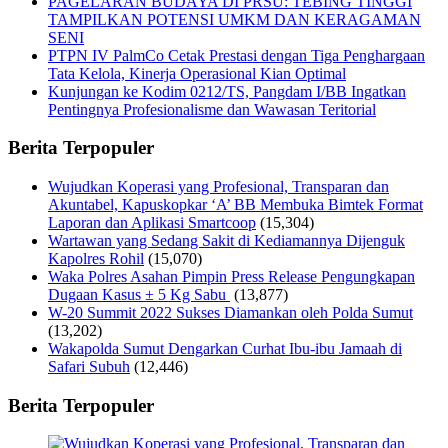
PAGELARAN BUDAYA DI PRSU: TEBING TINGGI
TAMPILKAN POTENSI UMKM DAN KERAGAMAN
SENI
PTPN IV PalmCo Cetak Prestasi dengan Tiga Penghargaan
Tata Kelola, Kinerja Operasional Kian Optimal
Kunjungan ke Kodim 0212/TS, Pangdam I/BB Ingatkan
Pentingnya Profesionalisme dan Wawasan Teritorial
Berita Terpopuler
Wujudkan Koperasi yang Profesional, Transparan dan
Akuntabel, Kapuskopkar ‘A’ BB Membuka Bimtek Format
Laporan dan Aplikasi Smartcoop
(15,304)
Wartawan yang Sedang Sakit di Kediamannya Dijenguk
Kapolres Rohil
(15,070)
Waka Polres Asahan Pimpin Press Release Pengungkapan
Dugaan Kasus ± 5 Kg Sabu
(13,877)
W-20 Summit 2022 Sukses Diamankan oleh Polda Sumut
(13,202)
Wakapolda Sumut Dengarkan Curhat Ibu-ibu Jamaah di
Safari Subuh
(12,446)
Berita Terpopuler