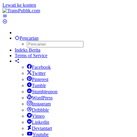
Lewati ke konten
Pencarian
Indeks Berita
Terms of Service
Facebook
Twitter
Pinterest
Tumblr
Stumbleupon
WordPress
Instagram
Dribbble
Vimeo
Linkedin
Deviantart
Youtube