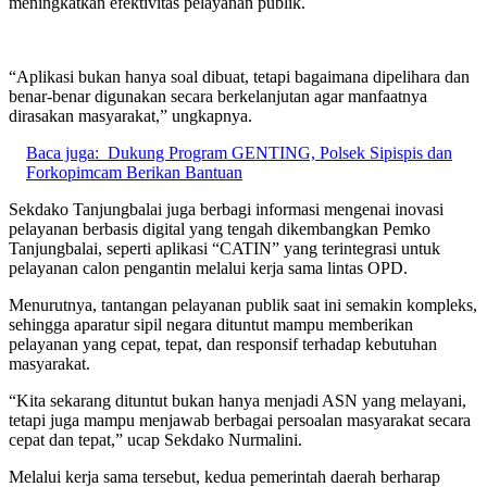
meningkatkan efektivitas pelayanan publik.
“Aplikasi bukan hanya soal dibuat, tetapi bagaimana dipelihara dan
benar-benar digunakan secara berkelanjutan agar manfaatnya
dirasakan masyarakat,” ungkapnya.
Baca juga:
Dukung Program GENTING, Polsek Sipispis dan
Forkopimcam Berikan Bantuan
Sekdako Tanjungbalai juga berbagi informasi mengenai inovasi
pelayanan berbasis digital yang tengah dikembangkan Pemko
Tanjungbalai, seperti aplikasi “CATIN” yang terintegrasi untuk
pelayanan calon pengantin melalui kerja sama lintas OPD.
Menurutnya, tantangan pelayanan publik saat ini semakin kompleks,
sehingga aparatur sipil negara dituntut mampu memberikan
pelayanan yang cepat, tepat, dan responsif terhadap kebutuhan
masyarakat.
“Kita sekarang dituntut bukan hanya menjadi ASN yang melayani,
tetapi juga mampu menjawab berbagai persoalan masyarakat secara
cepat dan tepat,” ucap Sekdako Nurmalini.
Melalui kerja sama tersebut, kedua pemerintah daerah berharap