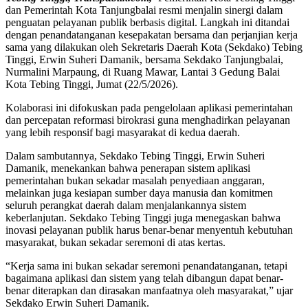
dan Pemerintah Kota Tanjungbalai resmi menjalin sinergi dalam
penguatan pelayanan publik berbasis digital. Langkah ini ditandai
dengan penandatanganan kesepakatan bersama dan perjanjian kerja
sama yang dilakukan oleh Sekretaris Daerah Kota (Sekdako) Tebing
Tinggi, Erwin Suheri Damanik, bersama Sekdako Tanjungbalai,
Nurmalini Marpaung, di Ruang Mawar, Lantai 3 Gedung Balai
Kota Tebing Tinggi, Jumat (22/5/2026).
Kolaborasi ini difokuskan pada pengelolaan aplikasi pemerintahan
dan percepatan reformasi birokrasi guna menghadirkan pelayanan
yang lebih responsif bagi masyarakat di kedua daerah.
Dalam sambutannya, Sekdako Tebing Tinggi, Erwin Suheri
Damanik, menekankan bahwa penerapan sistem aplikasi
pemerintahan bukan sekadar masalah penyediaan anggaran,
melainkan juga kesiapan sumber daya manusia dan komitmen
seluruh perangkat daerah dalam menjalankannya sistem
keberlanjutan. Sekdako Tebing Tinggi juga menegaskan bahwa
inovasi pelayanan publik harus benar-benar menyentuh kebutuhan
masyarakat, bukan sekadar seremoni di atas kertas.
“Kerja sama ini bukan sekadar seremoni penandatanganan, tetapi
bagaimana aplikasi dan sistem yang telah dibangun dapat benar-
benar diterapkan dan dirasakan manfaatnya oleh masyarakat,” ujar
Sekdako Erwin Suheri Damanik.