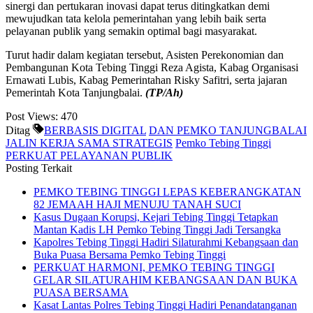
sinergi dan pertukaran inovasi dapat terus ditingkatkan demi
mewujudkan tata kelola pemerintahan yang lebih baik serta
pelayanan publik yang semakin optimal bagi masyarakat.
Turut hadir dalam kegiatan tersebut, Asisten Perekonomian dan
Pembangunan Kota Tebing Tinggi Reza Agista, Kabag Organisasi
Ernawati Lubis, Kabag Pemerintahan Risky Safitri, serta jajaran
Pemerintah Kota Tanjungbalai.
(TP/Ah)
Post Views:
470
Ditag
BERBASIS DIGITAL
DAN PEMKO TANJUNGBALAI
JALIN KERJA SAMA STRATEGIS
Pemko Tebing Tinggi
PERKUAT PELAYANAN PUBLIK
Posting Terkait
PEMKO TEBING TINGGI LEPAS KEBERANGKATAN
82 JEMAAH HAJI MENUJU TANAH SUCI
Kasus Dugaan Korupsi, Kejari Tebing Tinggi Tetapkan
Mantan Kadis LH Pemko Tebing Tinggi Jadi Tersangka
Kapolres Tebing Tinggi Hadiri Silaturahmi Kebangsaan dan
Buka Puasa Bersama Pemko Tebing Tinggi
PERKUAT HARMONI, PEMKO TEBING TINGGI
GELAR SILATURAHIM KEBANGSAAN DAN BUKA
PUASA BERSAMA
Kasat Lantas Polres Tebing Tinggi Hadiri Penandatanganan