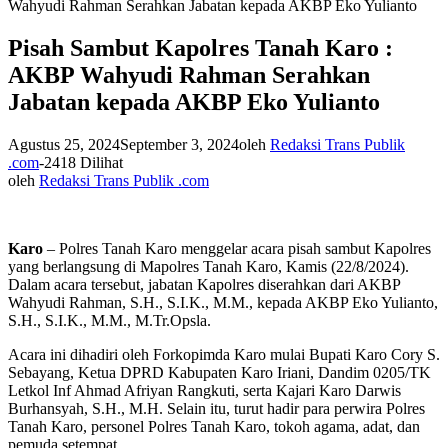
Wahyudi Rahman Serahkan Jabatan kepada AKBP Eko Yulianto
Pisah Sambut Kapolres Tanah Karo :
AKBP Wahyudi Rahman Serahkan
Jabatan kepada AKBP Eko Yulianto
Agustus 25, 2024
September 3, 2024
oleh
Redaksi Trans Publik
.com
-
2418 Dilihat
oleh
Redaksi Trans Publik .com
Karo
– Polres Tanah Karo menggelar acara pisah sambut Kapolres
yang berlangsung di Mapolres Tanah Karo, Kamis (22/8/2024).
Dalam acara tersebut, jabatan Kapolres diserahkan dari AKBP
Wahyudi Rahman, S.H., S.I.K., M.M., kepada AKBP Eko Yulianto,
S.H., S.I.K., M.M., M.Tr.Opsla.
Acara ini dihadiri oleh Forkopimda Karo mulai Bupati Karo Cory S.
Sebayang, Ketua DPRD Kabupaten Karo Iriani, Dandim 0205/TK
Letkol Inf Ahmad Afriyan Rangkuti, serta Kajari Karo Darwis
Burhansyah, S.H., M.H. Selain itu, turut hadir para perwira Polres
Tanah Karo, personel Polres Tanah Karo, tokoh agama, adat, dan
pemuda setempat.