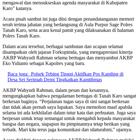
mengawal dan mensukseskan agenda masyarakat di Kabupaten
Karo” katanya.
Acara pisah sambut ini juga diisi dengan penandatanganan memori
serah terima jabatan yang berlangsung di Aula Purpur Sage Polres
Tanah Karo, serta acara kenal pamit yang dilaksanakan di halaman
Polres Tanah Karo.
Dalam acara tersebut, berbagai sambutan dan ucapan selamat
disampaikan oleh jajaran Forkopimda, yang mengapresiasi kinerja
AKBP Wahyudi Rahman selama bertugas dan menyambut AKBP
Eko Yulianto sebagai Kapolres yang baru.
Baca juga:
Polsek Tebing Tinggi Aktifkan Pos Kamling di
Desa Sei Serimah Demi Tingkatkan Kamtibmas
AKBP Wahyudi Rahman, dalam pesan dan kesannya,
mengungkapkan bahwa pengalaman bertugas di Tanah Karo sangat
berkesan baginya. “Perjalanan tugas saya di sini sangat berkesan
dan tidak akan pernah saya lupakan. Saya memohon maaf apabila
selama ini ada kekhilafan dalam tutur kata dan perbuatan. Juga saya
berpesan untuk tetap semangat untuk mengabdi kepada masyarakat
bangsa dan negara, siapapun itu pimpinannya tetap berikan yang
terbaik. Mari kita terus jaga komunikasi dan silaturahmi,” ujarnya.