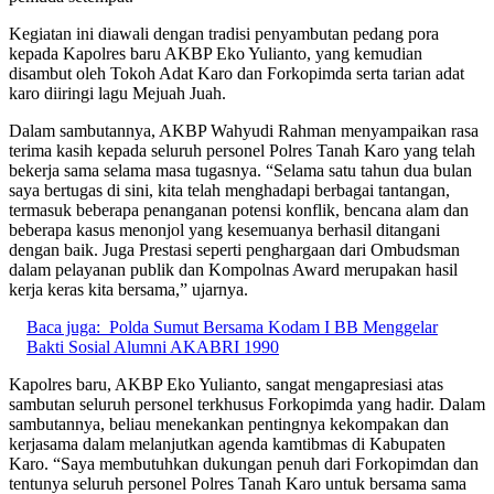
Kegiatan ini diawali dengan tradisi penyambutan pedang pora
kepada Kapolres baru AKBP Eko Yulianto, yang kemudian
disambut oleh Tokoh Adat Karo dan Forkopimda serta tarian adat
karo diiringi lagu Mejuah Juah.
Dalam sambutannya, AKBP Wahyudi Rahman menyampaikan rasa
terima kasih kepada seluruh personel Polres Tanah Karo yang telah
bekerja sama selama masa tugasnya. “Selama satu tahun dua bulan
saya bertugas di sini, kita telah menghadapi berbagai tantangan,
termasuk beberapa penanganan potensi konflik, bencana alam dan
beberapa kasus menonjol yang kesemuanya berhasil ditangani
dengan baik. Juga Prestasi seperti penghargaan dari Ombudsman
dalam pelayanan publik dan Kompolnas Award merupakan hasil
kerja keras kita bersama,” ujarnya.
Baca juga:
Polda Sumut Bersama Kodam I BB Menggelar
Bakti Sosial Alumni AKABRI 1990
Kapolres baru, AKBP Eko Yulianto, sangat mengapresiasi atas
sambutan seluruh personel terkhusus Forkopimda yang hadir. Dalam
sambutannya, beliau menekankan pentingnya kekompakan dan
kerjasama dalam melanjutkan agenda kamtibmas di Kabupaten
Karo. “Saya membutuhkan dukungan penuh dari Forkopimdan dan
tentunya seluruh personel Polres Tanah Karo untuk bersama sama