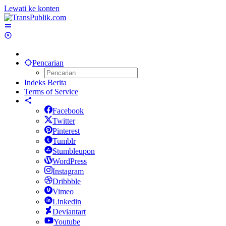
Lewati ke konten
Pencarian
Indeks Berita
Terms of Service
Facebook
Twitter
Pinterest
Tumblr
Stumbleupon
WordPress
Instagram
Dribbble
Vimeo
Linkedin
Deviantart
Youtube