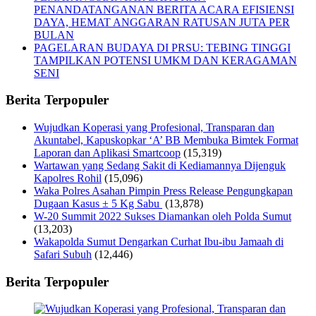
PENANDATANGANAN BERITA ACARA EFISIENSI
DAYA, HEMAT ANGGARAN RATUSAN JUTA PER
BULAN
PAGELARAN BUDAYA DI PRSU: TEBING TINGGI
TAMPILKAN POTENSI UMKM DAN KERAGAMAN
SENI
Berita Terpopuler
Wujudkan Koperasi yang Profesional, Transparan dan
Akuntabel, Kapuskopkar ‘A’ BB Membuka Bimtek Format
Laporan dan Aplikasi Smartcoop
(15,319)
Wartawan yang Sedang Sakit di Kediamannya Dijenguk
Kapolres Rohil
(15,096)
Waka Polres Asahan Pimpin Press Release Pengungkapan
Dugaan Kasus ± 5 Kg Sabu
(13,878)
W-20 Summit 2022 Sukses Diamankan oleh Polda Sumut
(13,203)
Wakapolda Sumut Dengarkan Curhat Ibu-ibu Jamaah di
Safari Subuh
(12,446)
Berita Terpopuler