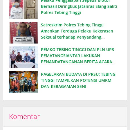
Pelaku Penggelapan Sepeda Motor
Berhasil Diringkus Jatanras Elang Sakti
Polres Tebing Tinggi
Satreskrim Polres Tebing Tinggi
Amankan Terduga Pelaku Kekerasan
Seksual terhadap Penyandang
Disabilitas
PEMKO TEBING TINGGI DAN PLN UP3
PEMATANGSIANTAR LAKUKAN
PENANDATANGANAN BERITA ACARA
EFISIENSI DAYA, HEMAT ANGGARAN
RATUSAN JUTA PER BULAN
PAGELARAN BUDAYA DI PRSU: TEBING
TINGGI TAMPILKAN POTENSI UMKM
DAN KERAGAMAN SENI
Komentar