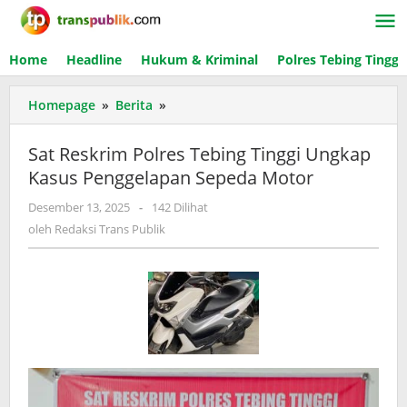
Lewati
ke
konten
Home
Headline
Hukum & Kriminal
Polres Tebing Tinggi
Homepage
»
Berita
»
Sat
Reskrim
Polres
Sat Reskrim Polres Tebing Tinggi Ungkap
Tebing
Kasus Penggelapan Sepeda Motor
Tinggi
Ungkap
Desember 13, 2025
oleh
-
142 Dilihat
Kasus
Redaksi
oleh
Redaksi Trans Publik
Penggelapan
Trans
Sepeda
Publik
Motor