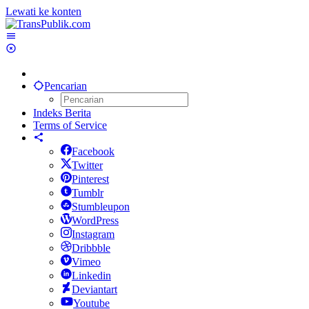
Lewati ke konten
Pencarian
Indeks Berita
Terms of Service
Facebook
Twitter
Pinterest
Tumblr
Stumbleupon
WordPress
Instagram
Dribbble
Vimeo
Linkedin
Deviantart
Youtube