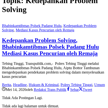
Topik:
Kedepankan Problem
Solving
Bhabinkamtibmas Polsek Padang Hulu
,
Kedepankan Problem
Solving
,
Mediasi Kasus Pencurian oleh Remaja
Kedepankan Problem Solving,
Bhabinkamtibmas Polsek Padang Hulu
Mediasi Kasus Pencurian oleh Remaja
Tebing Tinggi, Transpublik.com,- Polres Tebing Tinggi melalui
Bhabinkamtibmas Polsek Padang Hulu, Aiptu Bottor Tambunan
mengedepankan pendekatan problem solving dalam menyelesaikan
kasus pencurian
Berita
,
Headline
,
Hukum & Kriminal
,
Polres Tebing Tinggi
,
Umum
Mei 14, 2026
oleh
Redaksi Trans Publik
Sebar
Tweet
Tidak Ada Postingan Lagi.
Tidak ada lagi halaman untuk dimuat.